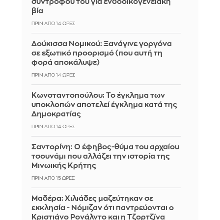
συντρόφου του για ενδοοικογενειακή
βία
ΠΡΙΝ ΑΠΌ 14 ΏΡΕΣ
Δούκισσα Νομικού: Ξανάγινε γοργόνα
σε εξωτικό προορισμό (που αυτή τη
φορά αποκάλυψε)
ΠΡΙΝ ΑΠΌ 14 ΏΡΕΣ
Κωνσταντοπούλου: Το έγκλημα των
υποκλοπών αποτελεί έγκλημα κατά της
Δημοκρατίας
ΠΡΙΝ ΑΠΌ 14 ΏΡΕΣ
Σαντορίνη: Ο έφηβος-θύμα του αρχαίου
τσουνάμι που αλλάζει την ιστορία της
Μινωικής Κρήτης
ΠΡΙΝ ΑΠΌ 15 ΏΡΕΣ
Μαδέρα: Χιλιάδες μαζεύτηκαν σε
εκκλησία - Νόμιζαν ότι παντρεύονται ο
Κριστιάνο Ρονάλντο και η Τζορτζίνα