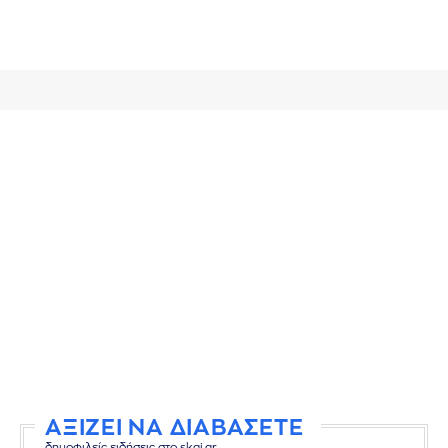
ΑΞΙΖΕΙ ΝΑ ΔΙΑΒΑΣΕΤΕ
δημοφιλείς ειδήσεις στο skai.gr