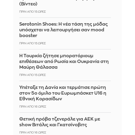
(Βίντεο)
ΠΡΙΝ ΑΠΌ 15 ΏΡΕΣ
Serotonin Shoes: Η νέα τάση της μόδας
υπόσχεται να λειτουργήσει σαν mood
booster
ΠΡΙΝ ΑΠΌ 15 ΏΡΕΣ
Η Τουρκία ζήτησε μπορατόριουμ
επιθέσεων από Ρωσία και Ουκρανία στη
Μαύρη Θάλασσα
ΠΡΙΝ ΑΠΌ 15 ΏΡΕΣ
Υπέταξε τη Δανία και τερμάτισε πρώτη
στον 5ο όμιλο του Ευρωμπάσκετ U16 η
Εθνική Κορασίδων
ΠΡΙΝ ΑΠΌ 16 ΏΡΕΣ
Θετική πρόβα τζενεράλε για ΑΕΚ με
show Βιτάλις και Γκατσίνοβιτς
ΠΡΙΝ ΑΠΌ 16 ΏΡΕΣ