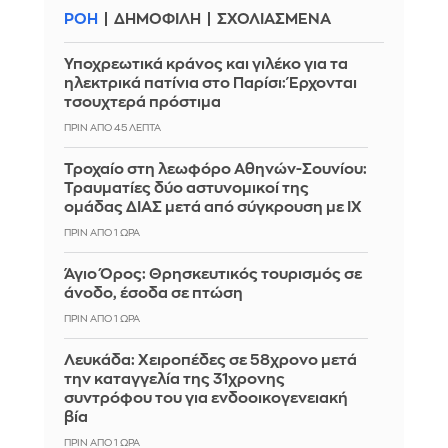
ΡΟΗ
ΔΗΜΟΦΙΛΗ
ΣΧΟΛΙΑΣΜΕΝΑ
Υποχρεωτικά κράνος και γιλέκο για τα
ηλεκτρικά πατίνια στο Παρίσι: Έρχονται
τσουχτερά πρόστιμα
ΠΡΙΝ ΑΠΌ 45 ΛΕΠΤΆ
Τροχαίο στη λεωφόρο Αθηνών-Σουνίου:
Τραυματίες δύο αστυνομικοί της
ομάδας ΔΙΑΣ μετά από σύγκρουση με ΙΧ
ΠΡΙΝ ΑΠΌ 1 ΏΡΑ
Άγιο Όρος: Θρησκευτικός τουρισμός σε
άνοδο, έσοδα σε πτώση
ΠΡΙΝ ΑΠΌ 1 ΏΡΑ
Λευκάδα: Χειροπέδες σε 58χρονο μετά
την καταγγελία της 31χρονης
συντρόφου του για ενδοοικογενειακή
βία
ΠΡΙΝ ΑΠΌ 1 ΏΡΑ