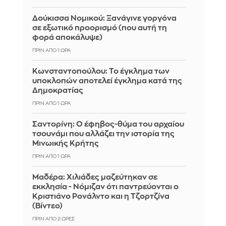
Δούκισσα Νομικού: Ξανάγινε γοργόνα
σε εξωτικό προορισμό (που αυτή τη
φορά αποκάλυψε)
ΠΡΙΝ ΑΠΌ 1 ΏΡΑ
Κωνσταντοπούλου: Το έγκλημα των
υποκλοπών αποτελεί έγκλημα κατά της
Δημοκρατίας
ΠΡΙΝ ΑΠΌ 1 ΏΡΑ
Σαντορίνη: Ο έφηβος-θύμα του αρχαίου
τσουνάμι που αλλάζει την ιστορία της
Μινωικής Κρήτης
ΠΡΙΝ ΑΠΌ 1 ΏΡΑ
Μαδέρα: Χιλιάδες μαζεύτηκαν σε
εκκλησία - Νόμιζαν ότι παντρεύονται ο
Κριστιάνο Ρονάλντο και η Τζορτζίνα
(Βίντεο)
ΠΡΙΝ ΑΠΌ 2 ΏΡΕΣ