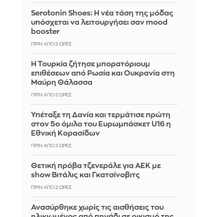
Serotonin Shoes: Η νέα τάση της μόδας
υπόσχεται να λειτουργήσει σαν mood
booster
ΠΡΙΝ ΑΠΌ 2 ΏΡΕΣ
Η Τουρκία ζήτησε μπορατόριουμ
επιθέσεων από Ρωσία και Ουκρανία στη
Μαύρη Θάλασσα
ΠΡΙΝ ΑΠΌ 2 ΏΡΕΣ
Υπέταξε τη Δανία και τερμάτισε πρώτη
στον 5ο όμιλο του Ευρωμπάσκετ U16 η
Εθνική Κορασίδων
ΠΡΙΝ ΑΠΌ 2 ΏΡΕΣ
Θετική πρόβα τζενεράλε για ΑΕΚ με
show Βιτάλις και Γκατσίνοβιτς
ΠΡΙΝ ΑΠΌ 2 ΏΡΕΣ
Ανασύρθηκε χωρίς τις αισθήσεις του
ηλικιωμένος από πηγάδι σε οικισμό της