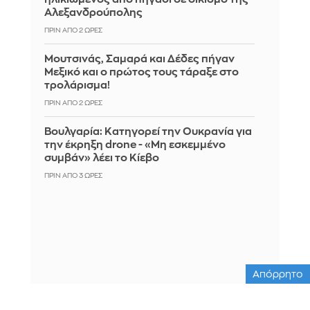
Αλεξανδρούπολης
ΠΡΙΝ ΑΠΌ 2 ΏΡΕΣ
Μουτσινάς, Σαμαρά και Δέδες πήγαν
Μεξικό και ο πρώτος τους τάραξε στο
τρολάρισμα!
ΠΡΙΝ ΑΠΌ 2 ΏΡΕΣ
Βουλγαρία: Κατηγορεί την Ουκρανία για
την έκρηξη drone - «Μη εσκεμμένο
συμβάν» λέει το Κίεβο
ΠΡΙΝ ΑΠΌ 3 ΏΡΕΣ
Απόρρητο