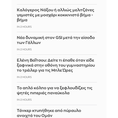
Καλόγερος Νάξου ή αλλιώς μελιτζάνες
γεμιστές με μοσχάρι κοκκινιστό βήμα -
βήμα
IN 2 HOURS
Νέα δυναμική στον GSI μετά την είσοδο
των Γάλλων
IN 2 HOURS
Ελένη Βαΐτσου: Δείτε τι έπαθε όταν είδε
ξαφνικά στην οθόνη του γυμναστηρίου
το τρέιλερ για τις Μπλε Ώρες
IN 2 HOURS
Το απλό κόλπο για να ξεφλουδίζεις τις
ψητές πιπεριές πανεύκολα
IN 2 HOURS
Τάνκερ κτυπήθηκε από πύραυλο
ανοιχτά του Ομάν