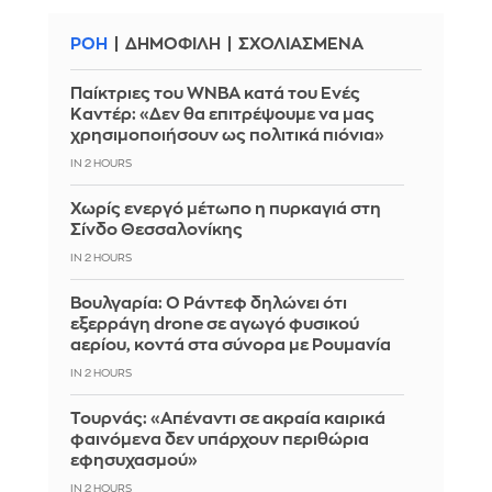
ΡΟΗ
ΔΗΜΟΦΙΛΗ
ΣΧΟΛΙΑΣΜΕΝΑ
Παίκτριες του WNBA κατά του Ενές
Καντέρ: «Δεν θα επιτρέψουμε να μας
χρησιμοποιήσουν ως πολιτικά πιόνια»
IN 2 HOURS
Χωρίς ενεργό μέτωπο η πυρκαγιά στη
Σίνδο Θεσσαλονίκης
IN 2 HOURS
Βουλγαρία: Ο Ράντεφ δηλώνει ότι
εξερράγη drone σε αγωγό φυσικού
αερίου, κοντά στα σύνορα με Ρουμανία
IN 2 HOURS
Τουρνάς: «Απέναντι σε ακραία καιρικά
φαινόμενα δεν υπάρχουν περιθώρια
εφησυχασμού»
IN 2 HOURS