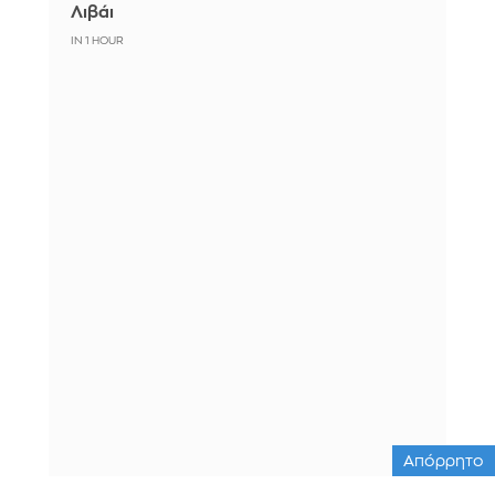
Λιβάι
IN 1 HOUR
Απόρρητο