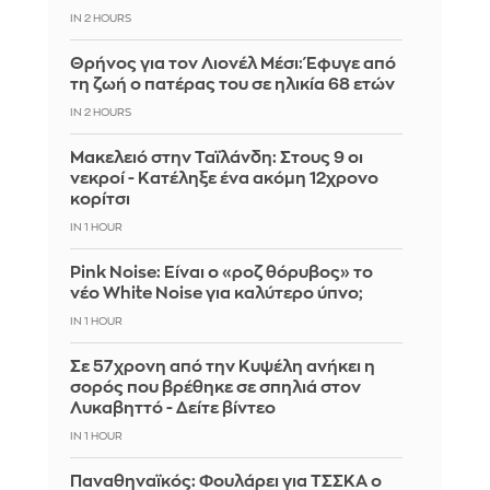
IN 2 HOURS
Θρήνος για τον Λιονέλ Μέσι: Έφυγε από
τη ζωή ο πατέρας του σε ηλικία 68 ετών
IN 2 HOURS
Μακελειό στην Ταϊλάνδη: Στους 9 οι
νεκροί - Κατέληξε ένα ακόμη 12χρονο
κορίτσι
IN 1 HOUR
Pink Noise: Είναι ο «ροζ θόρυβος» το
νέο White Noise για καλύτερο ύπνο;
IN 1 HOUR
Σε 57χρονη από την Κυψέλη ανήκει η
σορός που βρέθηκε σε σπηλιά στον
Λυκαβηττό - Δείτε βίντεο
IN 1 HOUR
Παναθηναϊκός: Φουλάρει για ΤΣΣΚΑ ο