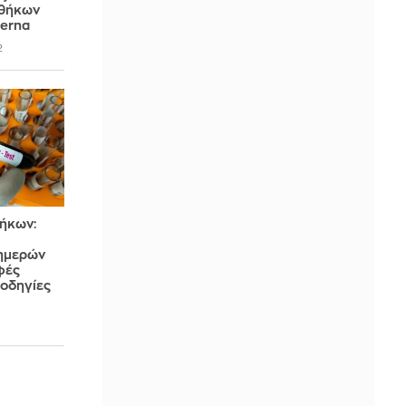
ιθήκων
derna
2
θήκων:
 ημερών
φές
οδηγίες