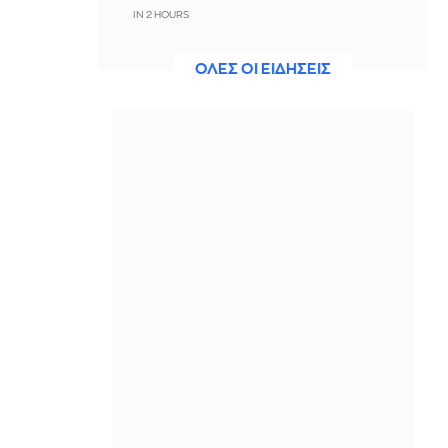
IN 2 HOURS
Συμβάσεις με στρατό, έργα στο
ΟΛΕΣ ΟΙ ΕΙΔΗΣΕΙΣ
Ιράκ: Ποια είναι η αμερικανική Arkel
International που ανέλαβε το πρώτο
κατασκευαστικό συμβόλαιο στη Γάζα
IN 2 HOURS
Reuters: Τουρκία, Σαουδική Αραβία
και Πακιστάν θα υπογράψουν
συμφωνία κοινής άμυνας την
Παρασκευή
ΠΡΙΝ ΑΠΌ 3 ΏΡΕΣ
Τραυματισμός 53χρονου ναυτικού
κατά την πρόσδεση πλοίου στη Ρόδο
ΠΡΙΝ ΑΠΌ 3 ΏΡΕΣ
Σαουδική Αραβία: Επίκειται επίθεση
από Χούθι και ιρακινές οργανώσεις
υπό την καθοδήγηση του Ιράν