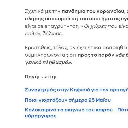
Σχετικά με την
πανδημία του κορωνοϊού
,
πλήρης αποσυμπίεση του συστήματος υγ
είναι σε επαγρύπνηση. «
Οι χώρες που είν
καλά
», δήλωσε.
Ερωτηθείς, τέλος, αν έχει επικαιροποιηθε
συμπληρώνοντας ότι
προς το παρόν
«δε 
γενικό πληθυσμό».
Πηγή:
skai.gr
Συναγερμός στην Κηφισιά για την αρπαγή
Ποιοι γιορτάζουν σήμερα 25 Μαΐου
Καλοκαιρινό το σκηνικό του καιρού – Πότ
υδράργυρος