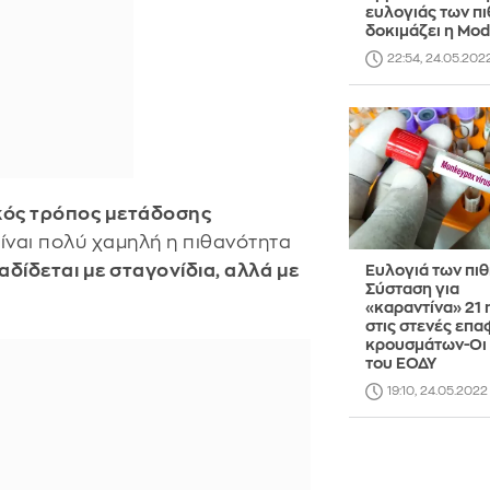
ευλογιάς των π
δοκιμάζει η Mo
22:54, 24.05.202
ικός τρόπος μετάδοσης
είναι πολύ χαμηλή η πιθανότητα
αδίδεται με σταγονίδια, αλλά με
Ευλογιά των πι
Σύσταση για
«καραντίνα» 21
στις στενές επα
κρουσμάτων-Οι 
του ΕΟΔΥ
19:10, 24.05.2022