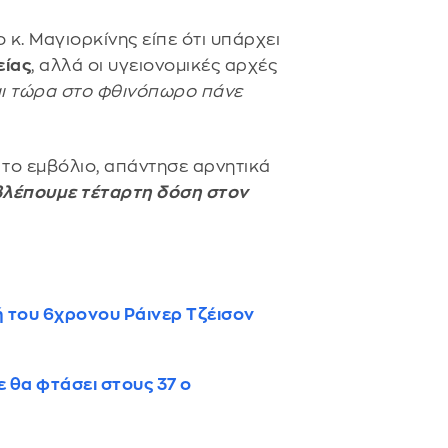
 ο κ. Μαγιορκίνης είπε ότι υπάρχει
είας
, αλλά οι υγειονομικές αρχές
αι τώρα στο φθινόπωρο πάνε
ί το εμβόλιο, απάντησε αρνητικά
βλέπουμε τέταρτη δόση στον
 του 6χρονου Ράινερ Τζέισον
ε θα φτάσει στους 37 ο