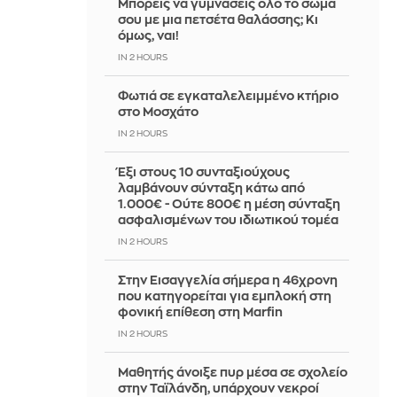
Μπορείς να γυμνάσεις όλο το σώμα
σου με μια πετσέτα θαλάσσης; Κι
όμως, ναι!
IN 2 HOURS
Φωτιά σε εγκαταλελειμμένο κτήριο
στο Μοσχάτο
IN 2 HOURS
Έξι στους 10 συνταξιούχους
λαμβάνουν σύνταξη κάτω από
1.000€ - Ούτε 800€ η μέση σύνταξη
ασφαλισμένων του ιδιωτικού τομέα
IN 2 HOURS
Στην Εισαγγελία σήμερα η 46χρονη
που κατηγορείται για εμπλοκή στη
φονική επίθεση στη Marfin
IN 2 HOURS
Μαθητής άνοιξε πυρ μέσα σε σχολείο
στην Ταϊλάνδη, υπάρχουν νεκροί