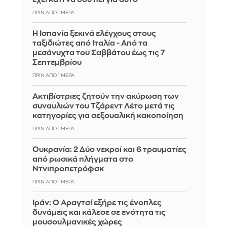
ΠΡΙΝ ΑΠΌ 1 ΜΈΡΑ
Η Ισπανία ξεκινά ελέγχους στους
ταξιδιώτες από Ιταλία - Από τα
μεσάνυχτα του Σαββάτου έως τις 7
Σεπτεμβρίου
ΠΡΙΝ ΑΠΌ 1 ΜΈΡΑ
Ακτιβίστριες ζητούν την ακύρωση των
συναυλιών του Τζάρεντ Λέτο μετά τις
κατηγορίες για σεξουαλική κακοποίηση
ΠΡΙΝ ΑΠΌ 1 ΜΈΡΑ
Ουκρανία: 2 Δύο νεκροί και 6 τραυματίες
από ρωσικά πλήγματα στο
Ντνιπροπετρόφσκ
ΠΡΙΝ ΑΠΌ 1 ΜΈΡΑ
Ιράν: Ο Αραγτσί εξήρε τις ένοπλες
δυνάμεις και κάλεσε σε ενότητα τις
μουσουλμανικές χώρες