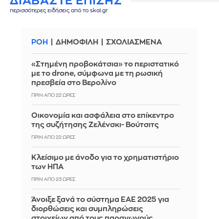
ΔΙΑΒΑΣΤΕ ΕΠΙΣΗΣ
περισσότερες ειδήσεις από το skai.gr
ΡΟΗ
ΔΗΜΟΦΙΛΗ
ΣΧΟΛΙΑΣΜΕΝΑ
«Στημένη προβοκάτσια» το περιστατικό
με το drone, σύμφωνα με τη ρωσική
πρεσβεία στο Βερολίνο
ΠΡΙΝ ΑΠΌ 22 ΏΡΕΣ
Οικονομία και ασφάλεια στο επίκεντρο
της συζήτησης Ζελένσκι- Βούτσιτς
ΠΡΙΝ ΑΠΌ 22 ΏΡΕΣ
Κλείσιμο με άνοδο για το χρηματιστήριο
των ΗΠΑ
ΠΡΙΝ ΑΠΌ 23 ΏΡΕΣ
Άνοιξε ξανά το σύστημα ΕΑΕ 2025 για
διορθώσεις και συμπληρώσεις
στοιχείων από τους παραγωγούς