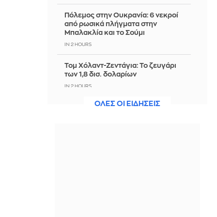
Πόλεμος στην Ουκρανία: 6 νεκροί
από ρωσικά πλήγματα στην
Μπαλακλία και το Σούμι
IN 2 HOURS
Τομ Χόλαντ-Ζεντάγια: Το ζευγάρι
των 1,8 δισ. δολαρίων
IN 2 HOURS
ΟΛΕΣ ΟΙ ΕΙΔΗΣΕΙΣ
Εντοπισμός και διάσωση 40
μεταναστών νότια της Ιεράπετρας
IN 2 HOURS
Σφοδρή επίθεση Τραμπ στον
Αμπντούλ Ελ-Σαγέντ μετά τη νίκη
του στις προκριματικές των
Δημοκρατικών στο Μίσιγκαν
IN 2 HOURS
Τι είναι ο κανόνας των 3 χρωμάτων, η
μέθοδος του TikTok που υπόσχεται