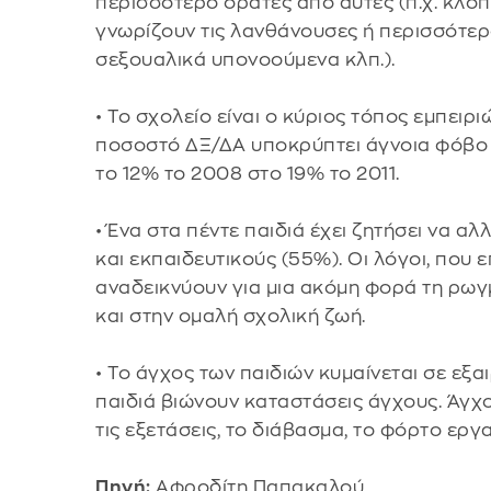
περισσότερο ορατές από αυτές (π.χ. κλοπ
γνωρίζουν τις λανθάνουσες ή περισσότερ
σεξουαλικά υπονοούμενα κλπ.).
• Το σχολείο είναι ο κύριος τόπος εμπει
ποσοστό ΔΞ/ΔΑ υποκρύπτει άγνοια φόβο ή
το 12% το 2008 στο 19% το 2011.
• Ένα στα πέντε παιδιά έχει ζητήσει να α
και εκπαιδευτικούς (55%). Οι λόγοι, που 
αναδεικνύουν για μια ακόμη φορά τη ρωγ
και στην ομαλή σχολική ζωή.
• Το άγχος των παιδιών κυμαίνεται σε εξα
παιδιά βιώνουν καταστάσεις άγχους. Άγχος
τις εξετάσεις, το διάβασμα, το φόρτο εργα
Πηγή:
Αφροδίτη Παπακαλού