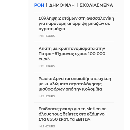
ΡΟΗ
ΔΗΜΟΦΙΛΗ
ΣΧΟΛΙΑΣΜΕΝΑ
Σύλληψη 2 ατόμων στη Θεσσαλονίκη
για παράνομη απόρριψη μπαζών σε
αγροτεμάχιο
IN 2 HOURS
Απάτη με κρυπτονομίσματα στην
Πάτρα - 61χρονος έχασε 100.000
ευρώ
IN 2 HOURS
Ρωσία: Αρνείται οποιαδήποτε σχέση
με κυκλώματα στρατολόγησης
μισθοφόρων από την Κολομβία
IN 2 HOURS
Επιδόσεις-ρεκόρ για τη Metlen σε
όλους τους δείκτες στο εξάμηνο -
Στα €550 εκατ. τα EBITDA
IN 2 HOURS