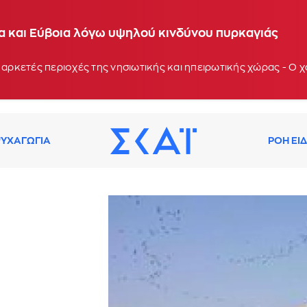
ία και Εύβοια λόγω υψηλού κινδύνου πυρκαγιάς
 αρκετές περιοχές της νησιωτικής και ηπειρωτικής χώρας - Ο
ΥΧΑΓΩΓΙΑ
ΡΟΗ ΕΙ