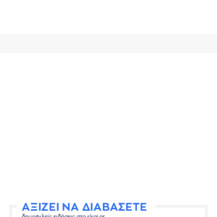
ΑΞΙΖΕΙ ΝΑ ΔΙΑΒΑΣΕΤΕ
δημοφιλείς ειδήσεις στο skai.gr