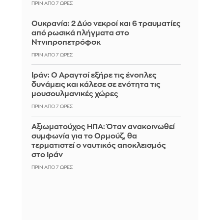
ΠΡΙΝ ΑΠΌ 7 ΏΡΕΣ
Ουκρανία: 2 Δύο νεκροί και 6 τραυματίες
από ρωσικά πλήγματα στο
Ντνιπροπετρόφσκ
ΠΡΙΝ ΑΠΌ 7 ΏΡΕΣ
Ιράν: Ο Αραγτσί εξήρε τις ένοπλες
δυνάμεις και κάλεσε σε ενότητα τις
μουσουλμανικές χώρες
ΠΡΙΝ ΑΠΌ 7 ΏΡΕΣ
Αξιωματούχος ΗΠΑ: Όταν ανακοινωθεί
συμφωνία για το Ορμούζ, θα
τερματιστεί ο ναυτικός αποκλεισμός
στο Ιράν
ΠΡΙΝ ΑΠΌ 7 ΏΡΕΣ