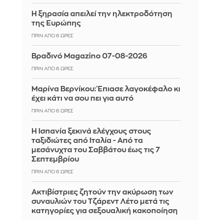
Η ξηρασία απειλεί την ηλεκτροδότηση
της Ευρώπης
ΠΡΙΝ ΑΠΌ 6 ΏΡΕΣ
Βραδινό Magazino 07-08-2026
ΠΡΙΝ ΑΠΌ 6 ΏΡΕΣ
Μαρίνα Βερνίκου: Έπιασε λαγοκέφαλο κι
έχει κάτι να σου πει για αυτό
ΠΡΙΝ ΑΠΌ 6 ΏΡΕΣ
Η Ισπανία ξεκινά ελέγχους στους
ταξιδιώτες από Ιταλία - Από τα
μεσάνυχτα του Σαββάτου έως τις 7
Σεπτεμβρίου
ΠΡΙΝ ΑΠΌ 6 ΏΡΕΣ
Ακτιβίστριες ζητούν την ακύρωση των
συναυλιών του Τζάρεντ Λέτο μετά τις
κατηγορίες για σεξουαλική κακοποίηση