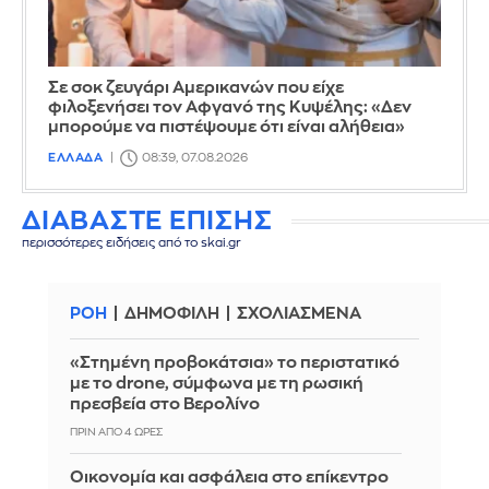
Σε σοκ ζευγάρι Αμερικανών που είχε
φιλοξενήσει τον Αφγανό της Κυψέλης: «Δεν
μπορούμε να πιστέψουμε ότι είναι αλήθεια»
ΕΛΛΑΔΑ
08:39, 07.08.2026
ΔΙΑΒΑΣΤΕ ΕΠΙΣΗΣ
περισσότερες ειδήσεις από το skai.gr
ΡΟΗ
ΔΗΜΟΦΙΛΗ
ΣΧΟΛΙΑΣΜΕΝΑ
«Στημένη προβοκάτσια» το περιστατικό
με το drone, σύμφωνα με τη ρωσική
πρεσβεία στο Βερολίνο
ΠΡΙΝ ΑΠΌ 4 ΏΡΕΣ
Οικονομία και ασφάλεια στο επίκεντρο