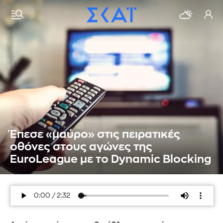
Έπεσε «μαύρο» στις πειρατικές
οθόνες στους αγώνες της
EuroLeague με το Dynamic Blocking