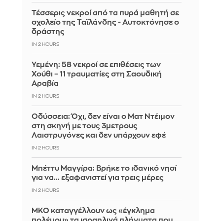
Τέσσερις νεκροί από τα πυρά μαθητή σε
σχολείο της Ταϊλάνδης - Αυτοκτόνησε ο
δράστης
IN 2 HOURS
Υεμένη: 58 νεκροί σε επιθέσεις των
Χούθι – 11 τραυματίες στη Σαουδική
Αραβία
IN 2 HOURS
Οδύσσεια: Όχι, δεν είναι ο Ματ Ντέιμον
στη σκηνή με τους 3μετρους
Λαιστρυγόνες και δεν υπάρχουν εφέ
IN 2 HOURS
Μπέττυ Μαγγίρα: Βρήκε το ιδανικό νησί
για να... εξαφανιστεί για τρεις μέρες
IN 2 HOURS
ΜΚΟ καταγγέλλουν ως «έγκλημα
πολέμου» τα ισραηλινά πλήγματα που