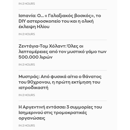
IN 2 HOURS
Ισπανία: Ο… «Γαλαξιακός βοσκός», το
DIY αστεροσκοπείο του και η ολική
έκλειψη Ηλίου
IN 2 HOURS
Ζεντάγια-Τομ Χόλαντ: Όλες οι
λεπτομέρειες από τον μυστικό γάμο των
500.000 λιρών
IN 2 HOURS
Μυστράς: Από φυσικά αίτια ο θάνατος
του 90χρονου, η πρώτη εκτίμηση του
ιατροδικαστή
IN 2 HOURS
Η Αργεντινή εντάσσει 3 συμμορίες του
Ισημερινού στις τρομοκρατικές
οργανώσεις
IN 2 HOURS