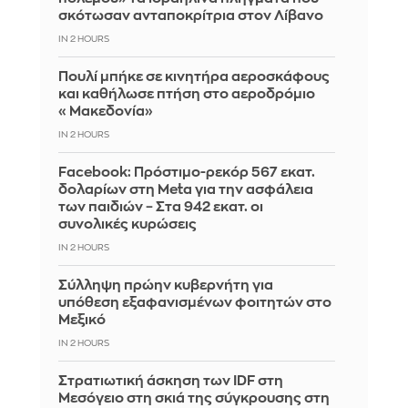
σκότωσαν ανταποκρίτρια στον Λίβανο
IN 2 HOURS
Πουλί μπήκε σε κινητήρα αεροσκάφους
και καθήλωσε πτήση στο αεροδρόμιο
«Μακεδονία»
IN 2 HOURS
Facebook: Πρόστιμο-ρεκόρ 567 εκατ.
δολαρίων στη Meta για την ασφάλεια
των παιδιών – Στα 942 εκατ. οι
συνολικές κυρώσεις
IN 2 HOURS
Σύλληψη πρώην κυβερνήτη για
υπόθεση εξαφανισμένων φοιτητών στο
Μεξικό
IN 2 HOURS
Στρατιωτική άσκηση των IDF στη
Μεσόγειο στη σκιά της σύγκρουσης στη