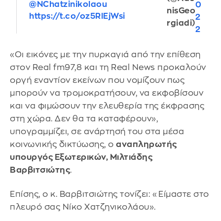
@NChatzinikolaou
0
nisGeo
https://t.co/oz5RlEjWsi
2
rgiadi)
2
«Οι εικόνες με την πυρκαγιά από την επίθεση
στον Real fm97,8 και τη Real News προκαλούν
οργή εναντίον εκείνων που νομίζουν πως
μπορούν να τρομοκρατήσουν, να εκφοβίσουν
και να φιμώσουν την ελευθερία της έκφρασης
στη χώρα. Δεν θα τα καταφέρουν»,
υπογραμμίζει, σε ανάρτησή του στα μέσα
κοινωνικής δικτύωσης, ο
αναπληρωτής
υπουργός Εξωτερικών, Μιλτιάδης
Βαρβιτσιώτης
.
Επίσης, ο κ. Βαρβιτσιώτης τονίζει: «Είμαστε στο
πλευρό σας Νίκο Χατζηνικολάου».