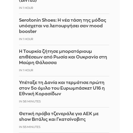
(Βίντεο)
IN 1 HOUR
Serotonin Shoes: Η νέα τάση της μόδας
υπόσχεται να λειτουργήσει σαν mood
booster
IN 1 HOUR
Η Τουρκία ζήτησε μπορατόριουμ
επιθέσεων από Ρωσία και Ουκρανία στη
Μαύρη Θάλασσα
IN 1 HOUR
Υπέταξε τη Δανία και τερμάτισε πρώτη
στον 5ο όμιλο του Ευρωμπάσκετ U16 η
Εθνική Κορασίδων
IN 56 MINUTES
Θετική πρόβα τζενεράλε για ΑΕΚ με
show Βιτάλις και Γκατσίνοβιτς
IN 55 MINUTES