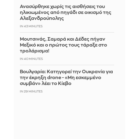
Ανασύρθηκε χωρίς τις αισθήσεις του
ηλικιωμένος από πηγάδι σε οικισμό της
Αλεξανδρούπολης
IN 43 MINUTES
Μουτσινάς, Σαμαρά και Δέδες πήγαν
Μεξικό και ο πρώτος τους τάραξε στο
τρολάρισμα!
IN 40 MINUTES
Βουλγαρία: Κατηγορεί την Ουκρανία για
την έκρηξη drone - «Μη εσκεμμένο
συμβάν» λέει το Κίεβο
IN 29 MINUTES