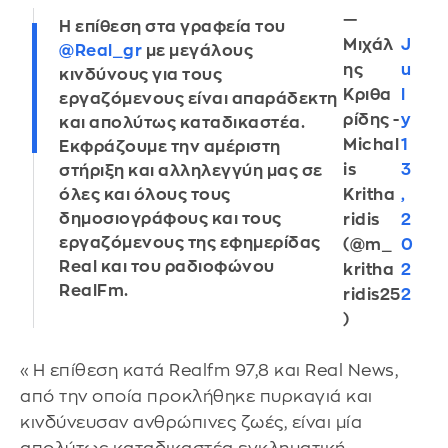
—
Η επίθεση στα γραφεία του
Μιχάλ
J
@Real_gr
με μεγάλους
ης
u
κινδύνους για τους
Κριθα
l
εργαζόμενους είναι απαράδεκτη
ρίδης -
y
και απολύτως καταδικαστέα.
Michal
1
Εκφράζουμε την αμέριστη
is
3
στήριξη και αλληλεγγύη μας σε
Kritha
,
όλες και όλους τους
δημοσιογράφους και τους
ridis
2
εργαζόμενους της εφημερίδας
(@m_
0
Real και του ραδιοφώνου
kritha
2
RealFm.
ridis25
2
)
«Η επίθεση κατά Realfm 97,8 και Real News,
από την οποία προκλήθηκε πυρκαγιά και
κινδύνευσαν ανθρώπινες ζωές, είναι μία