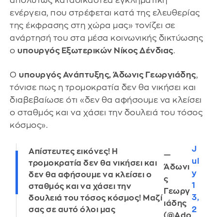
απολύτως καταδικαστέα εγκληματική
ενέργεια, που στρέφεται κατά της ελευθερίας
της έκφρασης στη χώρα μας» τονίζει σε
ανάρτησή του στα μέσα κοινωνικής δικτύωσης
ο
υπουργός Εξωτερικών Νίκος Δένδιας
.
Ο
υπουργός Ανάπτυξης, Άδωνις Γεωργιάδης
,
τόνισε πως η τρομοκρατία δεν θα νικήσει και
διαβεβαίωσε ότι «δεν θα αφήσουμε να κλείσει
ο σταθμός και να χάσει την δουλειά του τόσος
κόσμος».
J
Απίστευτες εικόνες! Η
—
ul
τρομοκρατία δεν θα νικήσει και
Άδωνι
y
δεν θα αφήσουμε να κλείσει ο
ς
1
σταθμός και να χάσει την
Γεωργ
3,
δουλειά του τόσος κόσμος! Μαζί
ιάδης
2
σας σε αυτό όλοι μας
(@Ado