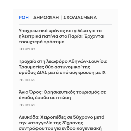
ΡΟΗ
ΔΗΜΟΦΙΛΗ
ΣΧΟΛΙΑΣΜΕΝΑ
Υποχρεωτικά κράνος και γιλέκο για τα
ηλεκτρικά πατίνια στο Παρίσι: Έρχονται
τσουχτερά πρόστιμα
IN 2 HOURS
Τροχαίο στη λεωφόρο Αθηνών-Σουνίου:
Τραυματίες δύο αστυνομικοί της
ομάδας ΔΙΑΣ μετά από σύγκρουση με ΙΧ
IN 2 HOURS
Άγιο Όρος: Θρησκευτικός τουρισμός σε
άνοδο, έσοδα σε πτώση
IN 2 HOURS
Λευκάδα: Χειροπέδες σε 58χρονο μετά
την καταγγελία της 31χρονης
συντρόφου του για ενδοοικογενειακή