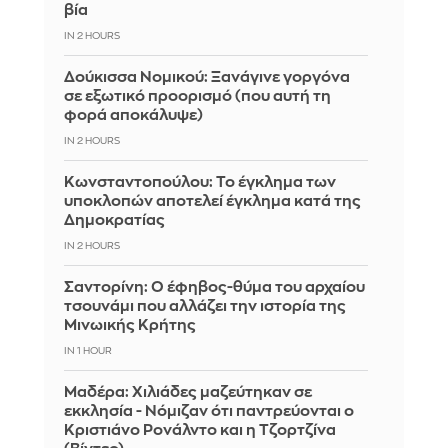
βία
IN 2 HOURS
Δούκισσα Νομικού: Ξανάγινε γοργόνα
σε εξωτικό προορισμό (που αυτή τη
φορά αποκάλυψε)
IN 2 HOURS
Κωνσταντοπούλου: Το έγκλημα των
υποκλοπών αποτελεί έγκλημα κατά της
Δημοκρατίας
IN 2 HOURS
Σαντορίνη: Ο έφηβος-θύμα του αρχαίου
τσουνάμι που αλλάζει την ιστορία της
Μινωικής Κρήτης
IN 1 HOUR
Μαδέρα: Χιλιάδες μαζεύτηκαν σε
εκκλησία - Νόμιζαν ότι παντρεύονται ο
Κριστιάνο Ρονάλντο και η Τζορτζίνα