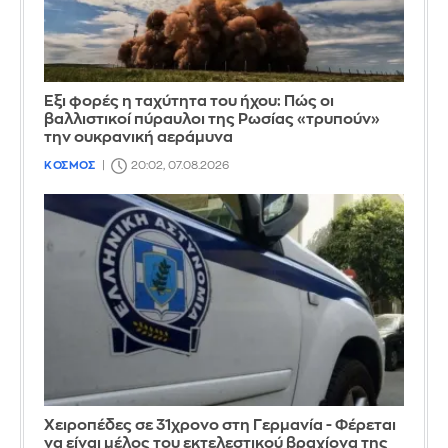
Έξι φορές η ταχύτητα του ήχου: Πώς οι
βαλλιστικοί πύραυλοι της Ρωσίας «τρυπούν»
την ουκρανική αεράμυνα
ΚΟΣΜΟΣ
20:02, 07.08.2026
Χειροπέδες σε 31χρονο στη Γερμανία - Φέρεται
να είναι μέλος του εκτελεστικού βραχίονα της