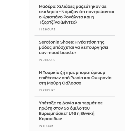
Μαδέρα: Χιλιάδες μαζεύτηκαν σε
εκκλησία - Νόμιζαν ότι παντρεύονται
ο Κριστιάνο Ρονάλντο και η
Τζορτζίνα (Βίντεο)
IN 2 HOURS
Serotonin Shoes: Η νέα τάση της
μόδας υπόσχεται να λειτουργήσει
σαν mood booster
IN 2 HOURS
Η Τουρκία ζήτησε μπορατόριουμ
επιθέσεων από Ρωσία και Ουκρανία
στη Μαύρη Θάλασσα
IN 2 HOURS
Υπέταξε τη Δανία και τερμάτισε
πρώτη στον 5ο όμιλο του
Ευρωμπάσκετ U16 η Εθνική
Κορασίδων
IN 1 HOUR