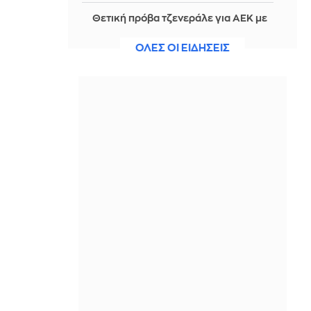
Θετική πρόβα τζενεράλε για ΑΕΚ με
show Βιτάλις και Γκατσίνοβιτς
ΟΛΕΣ ΟΙ ΕΙΔΗΣΕΙΣ
IN 1 HOUR
Ανασύρθηκε χωρίς τις αισθήσεις του
ηλικιωμένος από πηγάδι σε οικισμό
της Αλεξανδρούπολης
IN 1 HOUR
Μουτσινάς, Σαμαρά και Δέδες πήγαν
Μεξικό και ο πρώτος τους τάραξε
στο τρολάρισμα!
IN 1 HOUR
Βουλγαρία: Κατηγορεί την Ουκρανία
για την έκρηξη drone - «Μη
εσκεμμένο συμβάν» λέει το Κίεβο
IN 1 HOUR
Παναθηναϊκός: Εξαντλούνται τα
εισιτήρια για τη ρεβάνς με την ΤΣΣΚΑ