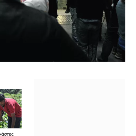
νάστες