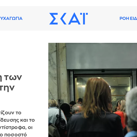
ΥΧΑΓΩΓΙΑ
ΡΟΗ ΕΙ
η των
την
ίζουν το
δευσης και το
τίστροφα, οι
ρο ποσοστό