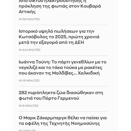
Από δίκτυο ηλεκτροδότησης η
πρόκληση της φωτιάς στον Κουβαρά
Αττικής
IN 52 MINUTES
Ιστορικό υψηλό πωλήσεων για την
Κωτσόβολος το 2025, πρώτη χρονιά
μετά την εξαγορά από τη ΔΕΗ
IN 44 MINUTES
Ιωάννα Τούνη: Το πάρτι γενεθλίων με το
νεγκλιζέ και το τάκα τούκα με ρακέτες
που έκαναν τις Μαλδίβες... Χαλκιδική
IN 16 MINUTES
282 πυρόπληκτα ζώα διασώθηκαν στη
φωτιά του Πόρτο Γερμενού
IN 8 MINUTES
Ο Μαρκ Ζάκερμπεργκ θέλει να πείσει για
τα οφέλη της Τεχνητής Νοημοσύνης
IN 1 MINUTE