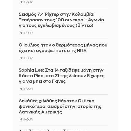
IN 1 HOUR
Σεισμός 7,4 Ρίχτερ στην Κολομβία:
Ξεπέρασαν τους 100 οι νεκροί - Αγωνία
για τους εγκλωβισμένους (βίντεο)
IN 1 HOUR
Ο Ιούλιος ήταν ο θερμότερος μήνας που
έχει καταγραφεί ποτέ στις ΗΠΑ
IN 1 HOUR
Sophia Lee: Στα 14 ταξίδεψε μόνη στην
Κόστα Ρίκα, στα 21 της λείπουν 6 χώρες
για να μπει στο Γκίνες
IN 1 HOUR
Δεκάδες χιλιάδες θάνατοι: Οι δέκα
φονικότεροι σεισμοί στην ιστορία της
Λατινικής Αμερικής
IN 1 HOUR