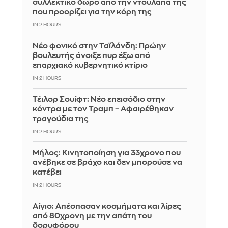
συλλεκτικό δώρο από την ντουλάπα της
που προορίζει για την κόρη της
IN 2 HOURS
Νέο φονικό στην Ταϊλάνδη: Πρώην
βουλευτής άνοιξε πυρ έξω από
επαρχιακό κυβερνητικό κτίριο
IN 2 HOURS
Τέιλορ Σουίφτ: Νέο επεισόδιο στην
κόντρα με τον Τραμπ – Αφαιρέθηκαν
τραγούδια της
IN 2 HOURS
Μήλος: Κινητοποίηση για 33χρονο που
ανέβηκε σε βράχο και δεν μπορούσε να
κατέβει
IN 2 HOURS
Αίγιο: Απέσπασαν κοσμήματα και λίρες
από 80χρονη με την απάτη του
δορυφόρου