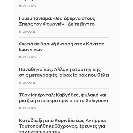
IN 2 HOURS
Γουεμπανιαμά: «Θα έφερνα στους
Σπερς τον Φουρνιέ» - Δείτε βίντεο
IN 2 HOURS
Φωτιά σε δασική έκταση στην Κόνιτσα
Ιωαννίνων
IN 2 HOURS
Παναθηναϊκός: Αλλαγή στρατηγικής
στις μεταγραφές, ο box to box που θέλει
IN 2 HOURS
Τζον Μπέρνταλ: Καβγάδες, φυλακή και
μια ζωή στα άκρα πριν από το Χόλιγουντ
IN 2 HOURS
Καταδίωξη από Κορινθία έως Αντίρριο:
Ταυτοποιήθηκε 38χρονος, έρευνες για
τον εντοπισμό του