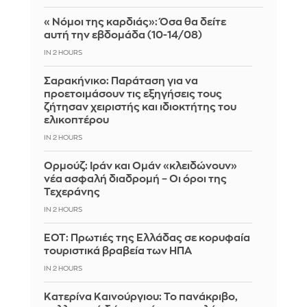
«Νόμοι της καρδιάς»: Όσα θα δείτε
αυτή την εβδομάδα (10-14/08)
IN 2 HOURS
Σαρακήνικο: Παράταση για να
προετοιμάσουν τις εξηγήσεις τους
ζήτησαν χειριστής και ιδιοκτήτης του
ελικοπτέρου
IN 2 HOURS
Ορμούζ: Ιράν και Ομάν «κλειδώνουν»
νέα ασφαλή διαδρομή – Οι όροι της
Τεχεράνης
IN 2 HOURS
ΕΟΤ: Πρωτιές της Ελλάδας σε κορυφαία
τουριστικά βραβεία των ΗΠΑ
IN 2 HOURS
Κατερίνα Καινούργιου: Το πανάκριβο,