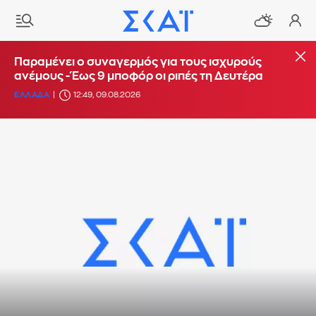
Παραμένει ο συναγερμός για τους ισχυρούς
ανέμους - Έως 9 μποφόρ οι ριπές τη Δευτέρα
ΕΛΛΑΔΑ
12:49, 09.08.2026