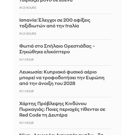
ταιριάζει μόνο σε εσένα
IN 2 HOURS
Ισπανία: Έλεγχοι σε 200 αφίξεις
ταξιδιωτών από την Ιταλία
IN 2 HOURS
Φωτιά στο Σπήλαιο Ορεστιάδας –
Σηκώθηκε ελικόπτερο
IN 1 HOUR
Λευκωσία: Κυπριακό φυσικό αέριο
μπορεί να τροφοδοτήσει την Ευρώπη
από την άνοιξη του 2028
IN 1 HOUR
Χάρτης Πρόβλεψης Κινδύνου
Πυρκαγιάς: Ποιες περιοχές τίθενται σε
Red Code τη Δευτέρα
IN 1 HOUR