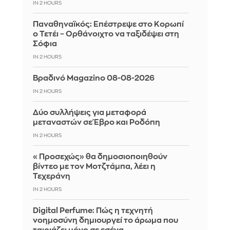
IN 2 HOURS
Παναθηναϊκός: Επέστρεψε στο Κορωπί
ο Τετέι – Ορθάνοιχτο να ταξιδέψει στη
Σόφια
IN 2 HOURS
Βραδινό Magazino 08-08-2026
IN 2 HOURS
Δύο συλλήψεις για μεταφορά
μεταναστών σε Έβρο και Ροδόπη
IN 2 HOURS
«Προσεχώς» θα δημοσιοποιηθούν
βίντεο με τον Μοτζτάμπα, λέει η
Τεχεράνη
IN 2 HOURS
Digital Perfume: Πώς η τεχνητή
νοημοσύνη δημιουργεί το άρωμα που