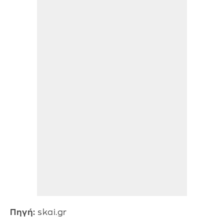
Πηγή:
skai.gr