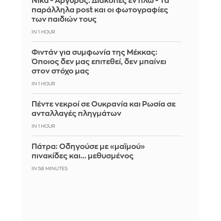
Νίκα - Αργυρός: Διακοπές εν πλω - Τα
παράλληλα post και οι φωτογραφίες
των παιδιών τους
IN 1 HOUR
Φιντάν για συμφωνία της Μέκκας:
Όποιος δεν μας επιτεθεί, δεν μπαίνει
στον στόχο μας
IN 1 HOUR
Πέντε νεκροί σε Ουκρανία και Ρωσία σε
ανταλλαγές πληγμάτων
IN 1 HOUR
Πάτρα: Οδηγούσε με «μαϊμού»
πινακίδες και... μεθυσμένος
IN 58 MINUTES