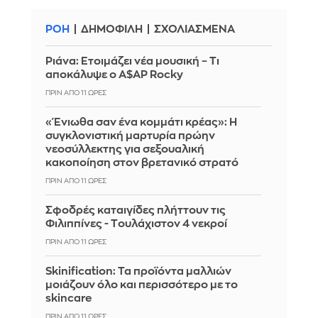
ΡΟΗ
ΔΗΜΟΦΙΛΗ
ΣΧΟΛΙΑΣΜΕΝΑ
Ριάνα: Ετοιμάζει νέα μουσική – Τι
αποκάλυψε ο A$AP Rocky
ΠΡΙΝ ΑΠΌ 11 ΏΡΕΣ
«Ένιωθα σαν ένα κομμάτι κρέας»: Η
συγκλονιστική μαρτυρία πρώην
νεοσύλλεκτης για σεξουαλική
κακοποίηση στον βρετανικό στρατό
ΠΡΙΝ ΑΠΌ 11 ΏΡΕΣ
Σφοδρές καταιγίδες πλήττουν τις
Φιλιππίνες - Tουλάχιστον 4 νεκροί
ΠΡΙΝ ΑΠΌ 11 ΏΡΕΣ
Skinification: Τα προϊόντα μαλλιών
μοιάζουν όλο και περισσότερο με το
skincare
ΠΡΙΝ ΑΠΌ 11 ΏΡΕΣ