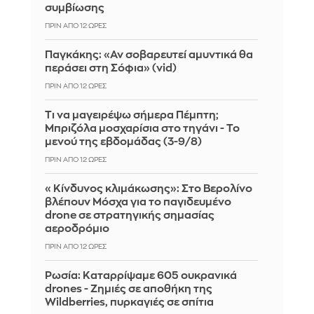
συμβίωσης
ΠΡΙΝ ΑΠΌ 12 ΏΡΕΣ
Παγκάκης: «Αν σοβαρευτεί αμυντικά θα
περάσει στη Σόφια» (vid)
ΠΡΙΝ ΑΠΌ 12 ΏΡΕΣ
Τι να μαγειρέψω σήμερα Πέμπτη;
Μπριζόλα μοσχαρίσια στο τηγάνι - Το
μενού της εβδομάδας (3-9/8)
ΠΡΙΝ ΑΠΌ 12 ΏΡΕΣ
«Κίνδυνος κλιμάκωσης»: Στο Βερολίνο
βλέπουν Μόσχα για το παγιδευμένο
drone σε στρατηγικής σημασίας
αεροδρόμιο
ΠΡΙΝ ΑΠΌ 12 ΏΡΕΣ
Ρωσία: Καταρρίψαμε 605 ουκρανικά
drones - Zημιές σε αποθήκη της
Wildberries, πυρκαγιές σε σπίτια