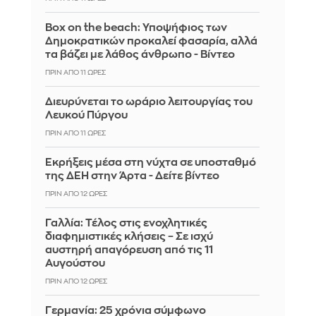
Box on the beach: Υποψήφιος των
Δημοκρατικών προκαλεί φασαρία, αλλά
τα βάζει με λάθος άνθρωπο - Βίντεο
ΠΡΙΝ ΑΠΌ 11 ΏΡΕΣ
Διευρύνεται το ωράριο λειτουργίας του
Λευκού Πύργου
ΠΡΙΝ ΑΠΌ 11 ΏΡΕΣ
Eκρήξεις μέσα στη νύχτα σε υποσταθμό
της ΔΕΗ στην Άρτα - Δείτε βίντεο
ΠΡΙΝ ΑΠΌ 12 ΏΡΕΣ
Γαλλία: Τέλος στις ενοχλητικές
διαφημιστικές κλήσεις – Σε ισχύ
αυστηρή απαγόρευση από τις 11
Αυγούστου
ΠΡΙΝ ΑΠΌ 12 ΏΡΕΣ
Γερμανία: 25 χρόνια σύμφωνο