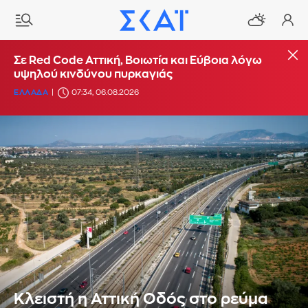
Σε Red Code Αττική, Βοιωτία και Εύβοια λόγω
υψηλού κινδύνου πυρκαγιάς
ΕΛΛΑΔΑ
07:34, 06.08.2026
Κλειστή η Αττική Οδός στο ρεύμα