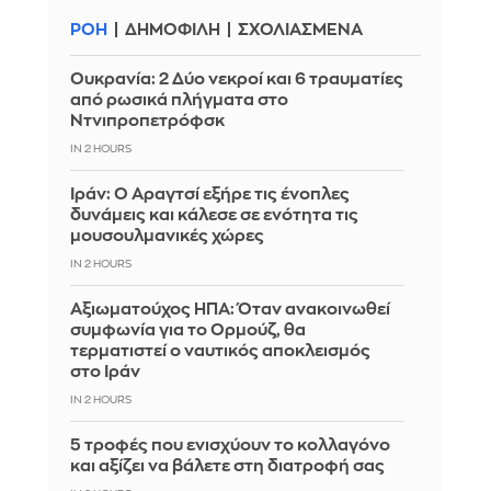
ΡΟΗ
ΔΗΜΟΦΙΛΗ
ΣΧΟΛΙΑΣΜΕΝΑ
Ουκρανία: 2 Δύο νεκροί και 6 τραυματίες
από ρωσικά πλήγματα στο
Ντνιπροπετρόφσκ
IN 2 HOURS
Ιράν: Ο Αραγτσί εξήρε τις ένοπλες
δυνάμεις και κάλεσε σε ενότητα τις
μουσουλμανικές χώρες
IN 2 HOURS
Αξιωματούχος ΗΠΑ: Όταν ανακοινωθεί
συμφωνία για το Ορμούζ, θα
τερματιστεί ο ναυτικός αποκλεισμός
στο Ιράν
IN 2 HOURS
5 τροφές που ενισχύουν το κολλαγόνο
και αξίζει να βάλετε στη διατροφή σας