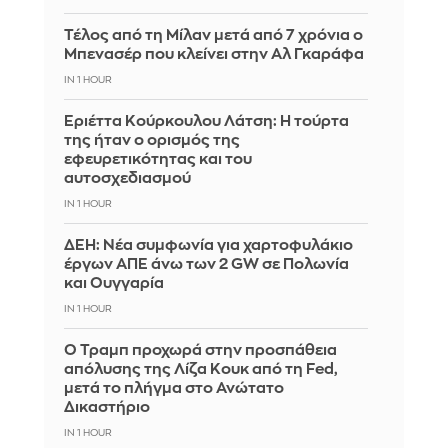
Τέλος από τη Μίλαν μετά από 7 χρόνια ο
Μπενασέρ που κλείνει στην Αλ Γκαράφα
IN 1 HOUR
Εριέττα Κούρκουλου Λάτση: Η τούρτα
της ήταν ο ορισμός της
εφευρετικότητας και του
αυτοσχεδιασμού
IN 1 HOUR
ΔΕΗ: Νέα συμφωνία για χαρτοφυλάκιο
έργων ΑΠΕ άνω των 2 GW σε Πολωνία
και Ουγγαρία
IN 1 HOUR
Ο Τραμπ προχωρά στην προσπάθεια
απόλυσης της Λίζα Κουκ από τη Fed,
μετά το πλήγμα στο Ανώτατο
Δικαστήριο
IN 1 HOUR