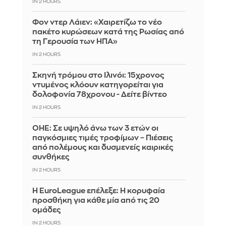
IN 2 HOURS
Φον ντερ Λάιεν: «Χαιρετίζω το νέο
πακέτο κυρώσεων κατά της Ρωσίας από
τη Γερουσία των ΗΠΑ»
IN 2 HOURS
Σκηνή τρόμου στο Ιλινόι: 15χρονος
ντυμένος κλόουν κατηγορείται για
δολοφονία 78χρονου - Δείτε βίντεο
IN 2 HOURS
ΟΗΕ: Σε υψηλό άνω των 3 ετών οι
παγκόσμιες τιμές τροφίμων – Πιέσεις
από πολέμους και δυσμενείς καιρικές
συνθήκες
IN 2 HOURS
Η EuroLeague επέλεξε: Η κορυφαία
προσθήκη για κάθε μία από τις 20
ομάδες
IN 2 HOURS