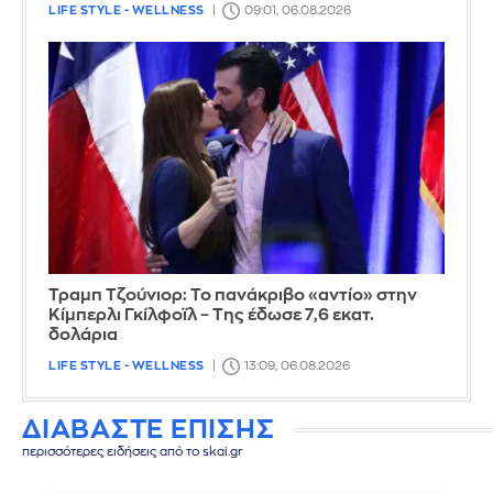
LIFE STYLE - WELLNESS
09:01, 06.08.2026
Τραμπ Τζούνιορ: Το πανάκριβο «αντίο» στην
Κίμπερλι Γκίλφοϊλ – Της έδωσε 7,6 εκατ.
δολάρια
LIFE STYLE - WELLNESS
13:09, 06.08.2026
ΔΙΑΒΑΣΤΕ ΕΠΙΣΗΣ
περισσότερες ειδήσεις από το skai.gr