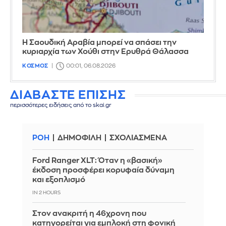
Η Σαουδική Αραβία μπορεί να σπάσει την
κυριαρχία των Χούθι στην Ερυθρά Θάλασσα
ΚΟΣΜΟΣ
00:01, 06.08.2026
ΔΙΑΒΑΣΤΕ ΕΠΙΣΗΣ
περισσότερες ειδήσεις από το skai.gr
ΡΟΗ
ΔΗΜΟΦΙΛΗ
ΣΧΟΛΙΑΣΜΕΝΑ
Ford Ranger XLT: Όταν η «βασική»
έκδοση προσφέρει κορυφαία δύναμη
και εξοπλισμό
IN 2 HOURS
Στον ανακριτή η 46χρονη που
κατηγορείται για εμπλοκή στη φονική