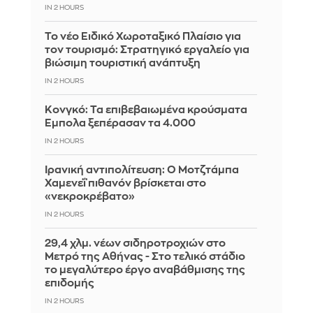
IN 2 HOURS
Το νέο Ειδικό Χωροταξικό Πλαίσιο για
τον τουρισμό: Στρατηγικό εργαλείο για
βιώσιμη τουριστική ανάπτυξη
IN 2 HOURS
Κονγκό: Τα επιβεβαιωμένα κρούσματα
Έμπολα ξεπέρασαν τα 4.000
IN 2 HOURS
Ιρανική αντιπολίτευση: Ο Μοτζτάμπα
Χαμενεΐ πιθανόν βρίσκεται στο
«νεκροκρέβατο»
IN 2 HOURS
29,4 χλμ. νέων σιδηροτροχιών στο
Μετρό της Αθήνας - Στο τελικό στάδιο
το μεγαλύτερο έργο αναβάθμισης της
επιδομής
IN 2 HOURS