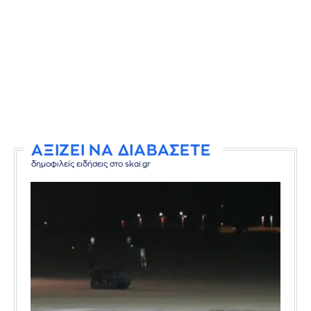
ΑΞΙΖΕΙ ΝΑ ΔΙΑΒΑΣΕΤΕ
δημοφιλείς ειδήσεις στο skai.gr