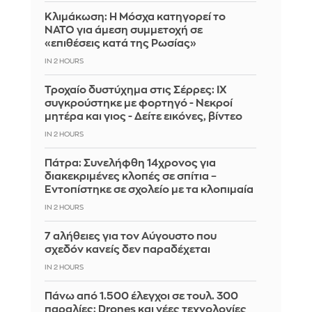
Κλιμάκωση: Η Μόσχα κατηγορεί το
ΝΑΤΟ για άμεση συμμετοχή σε
«επιθέσεις κατά της Ρωσίας»
IN 2 HOURS
Τροχαίο δυστύχημα στις Σέρρες: ΙΧ
συγκρούστηκε με φορτηγό - Νεκροί
μητέρα και γιος - Δείτε εικόνες, βίντεο
IN 2 HOURS
Πάτρα: Συνελήφθη 14χρονος για
διακεκριμένες κλοπές σε σπίτια –
Εντοπίστηκε σε σχολείο με τα κλοπιμαία
IN 2 HOURS
7 αλήθειες για τον Αύγουστο που
σχεδόν κανείς δεν παραδέχεται
IN 2 HOURS
Πάνω από 1.500 έλεγχοι σε τουλ. 300
παραλίες: Drones και νέες τεχνολογίες