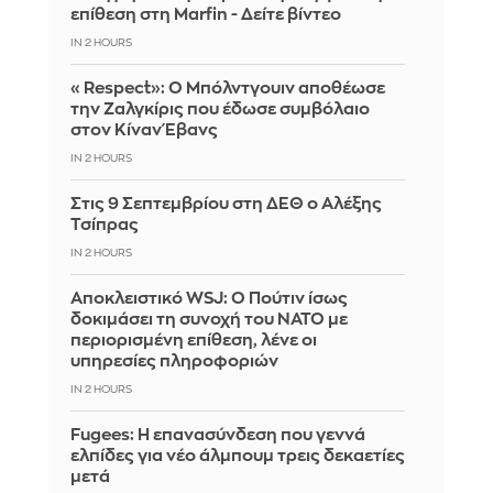
επίθεση στη Marfin - Δείτε βίντεο
IN 2 HOURS
«Respect»: Ο Μπόλντγουιν αποθέωσε
την Ζαλγκίρις που έδωσε συμβόλαιο
στον Κίναν Έβανς
IN 2 HOURS
Στις 9 Σεπτεμβρίου στη ΔΕΘ ο Αλέξης
Τσίπρας
IN 2 HOURS
Αποκλειστικό WSJ: Ο Πούτιν ίσως
δοκιμάσει τη συνοχή του ΝΑΤΟ με
περιορισμένη επίθεση, λένε οι
υπηρεσίες πληροφοριών
IN 2 HOURS
Fugees: Η επανασύνδεση που γεννά
ελπίδες για νέο άλμπουμ τρεις δεκαετίες
μετά