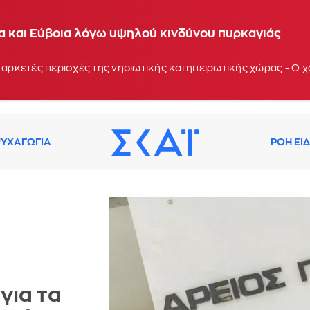
ία και Εύβοια λόγω υψηλού κινδύνου πυρκαγιάς
 αρκετές περιοχές της νησιωτικής και ηπειρωτικής χώρας - Ο
ΥΧΑΓΩΓΙΑ
ΡΟΗ ΕΙ
για τα