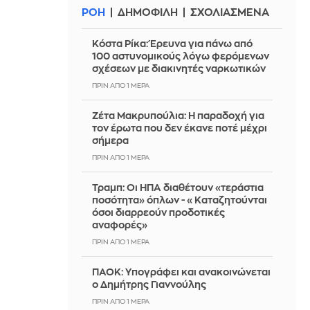
ΡΟΗ
ΔΗΜΟΦΙΛΗ
ΣΧΟΛΙΑΣΜΕΝΑ
Κόστα Ρίκα: Έρευνα για πάνω από
100 αστυνομικούς λόγω φερόμενων
σχέσεων με διακινητές ναρκωτικών
ΠΡΙΝ ΑΠΌ 1 ΜΈΡΑ
Ζέτα Μακρυπούλια: Η παραδοχή για
τον έρωτα που δεν έκανε ποτέ μέχρι
σήμερα
ΠΡΙΝ ΑΠΌ 1 ΜΈΡΑ
Τραμπ: Οι ΗΠΑ διαθέτουν «τεράστια
ποσότητα» όπλων - «Καταζητούνται
όσοι διαρρεούν προδοτικές
αναφορές»
ΠΡΙΝ ΑΠΌ 1 ΜΈΡΑ
ΠΑΟΚ: Υπογράφει και ανακοινώνεται
ο Δημήτρης Γιαννούλης
ΠΡΙΝ ΑΠΌ 1 ΜΈΡΑ