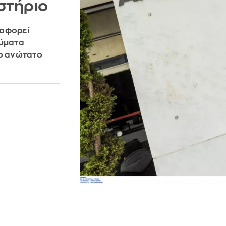
στήριο
λοφορεί
εύματα
το ανώτατο