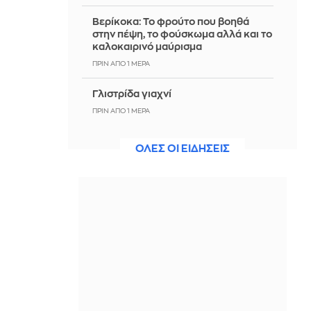
Βερίκοκα: Το φρούτο που βοηθά
στην πέψη, το φούσκωμα αλλά και το
καλοκαιρινό μαύρισμα
ΠΡΙΝ ΑΠΌ 1 ΜΈΡΑ
Γλιστρίδα γιαχνί
ΠΡΙΝ ΑΠΌ 1 ΜΈΡΑ
Μεξικό: Εκτέλεσαν influencer σε
ΟΛΕΣ ΟΙ ΕΙΔΗΣΕΙΣ
ζωντανή μετάδοση – Σοκαριστικό
βίντεο
ΠΡΙΝ ΑΠΌ 1 ΜΈΡΑ
Το Πεντάγωνο αλλάζει πυρηνικό
δόγμα στο σενάριο περιφερειακού
πολέμου με την Κίνα ή τη Ρωσία
ΠΡΙΝ ΑΠΌ 1 ΜΈΡΑ
Καιρός: Ως 7 μποφόρ οι άνεμοι, μέχρι
38 βαθμούς η θερμοκρασία -
Αναλυτικά η πρόγνωση