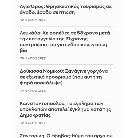
Άγιο Όρος: Θρησκευτικός τουρισμός σε
άνοδο, έσοδα σε πτώση
ΠΡΙΝ ΑΠΌ 2 ΏΡΕΣ
Λευκάδα: Χειροπέδες σε 58χρονο μετά
την καταγγελία της 31χρονης
συντρόφου του για ενδοοικογενειακή
βία
ΠΡΙΝ ΑΠΌ 2 ΏΡΕΣ
Δούκισσα Νομικού: Ξανάγινε γοργόνα
σε εξωτικό προορισμό (που αυτή τη
φορά αποκάλυψε)
ΠΡΙΝ ΑΠΌ 2 ΏΡΕΣ
Κωνσταντοπούλου: Το έγκλημα των
υποκλοπών αποτελεί έγκλημα κατά της
Δημοκρατίας
ΠΡΙΝ ΑΠΌ 2 ΏΡΕΣ
Σαντορίνη: Ο έφηβος-θύμα του αρχαίου