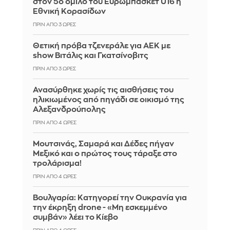
στον 5ο όμιλο του Ευρωμπάσκετ U16 η
Εθνική Κορασίδων
ΠΡΙΝ ΑΠΌ 3 ΏΡΕΣ
Θετική πρόβα τζενεράλε για ΑΕΚ με
show Βιτάλις και Γκατσίνοβιτς
ΠΡΙΝ ΑΠΌ 3 ΏΡΕΣ
Ανασύρθηκε χωρίς τις αισθήσεις του
ηλικιωμένος από πηγάδι σε οικισμό της
Αλεξανδρούπολης
ΠΡΙΝ ΑΠΌ 4 ΏΡΕΣ
Μουτσινάς, Σαμαρά και Δέδες πήγαν
Μεξικό και ο πρώτος τους τάραξε στο
τρολάρισμα!
ΠΡΙΝ ΑΠΌ 4 ΏΡΕΣ
Βουλγαρία: Κατηγορεί την Ουκρανία για
την έκρηξη drone - «Μη εσκεμμένο
συμβάν» λέει το Κίεβο