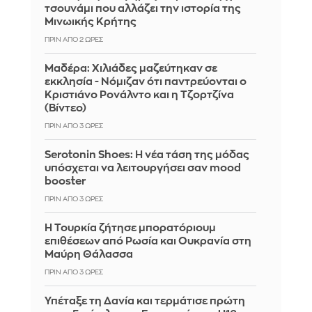
τσουνάμι που αλλάζει την ιστορία της
Μινωικής Κρήτης
ΠΡΙΝ ΑΠΌ 2 ΏΡΕΣ
Μαδέρα: Χιλιάδες μαζεύτηκαν σε
εκκλησία - Νόμιζαν ότι παντρεύονται ο
Κριστιάνο Ρονάλντο και η Τζορτζίνα
(Βίντεο)
ΠΡΙΝ ΑΠΌ 3 ΏΡΕΣ
Serotonin Shoes: Η νέα τάση της μόδας
υπόσχεται να λειτουργήσει σαν mood
booster
ΠΡΙΝ ΑΠΌ 3 ΏΡΕΣ
Η Τουρκία ζήτησε μπορατόριουμ
επιθέσεων από Ρωσία και Ουκρανία στη
Μαύρη Θάλασσα
ΠΡΙΝ ΑΠΌ 3 ΏΡΕΣ
Υπέταξε τη Δανία και τερμάτισε πρώτη