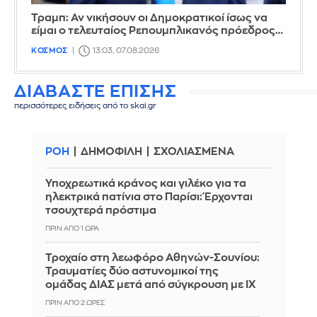
Τραμπ: Αν νικήσουν οι Δημοκρατικοί ίσως να
είμαι ο τελευταίος Ρεπουμπλικανός πρόεδρος…
ΚΟΣΜΟΣ
13:03, 07.08.2026
ΔΙΑΒΑΣΤΕ ΕΠΙΣΗΣ
περισσότερες ειδήσεις από το skai.gr
ΡΟΗ
ΔΗΜΟΦΙΛΗ
ΣΧΟΛΙΑΣΜΕΝΑ
Υποχρεωτικά κράνος και γιλέκο για τα
ηλεκτρικά πατίνια στο Παρίσι: Έρχονται
τσουχτερά πρόστιμα
ΠΡΙΝ ΑΠΌ 1 ΏΡΑ
Τροχαίο στη λεωφόρο Αθηνών-Σουνίου:
Τραυματίες δύο αστυνομικοί της
ομάδας ΔΙΑΣ μετά από σύγκρουση με ΙΧ
ΠΡΙΝ ΑΠΌ 2 ΏΡΕΣ