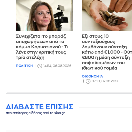
Συνεχίζεται το μπαράζ
Έξι στους 10
αποχωρήσεων από το
συνταξιούχους
κόμμα Καρυστιανού - Τι
λαμβάνουν σύνταξη
λένε στην κριτική τους
κάτω από €1.000 - Ού
τρία στελέχη
€800 η μέση σύνταξη
ασφαλισμένων του
ΠΟΛΙΤΙΚΗ
14:54, 06.08.2026
ιδιωτικού τομέα
ΟΙΚΟΝΟΜΙΑ
07:10, 07.08.2026
ΔΙΑΒΑΣΤΕ ΕΠΙΣΗΣ
περισσότερες ειδήσεις από το skai.gr