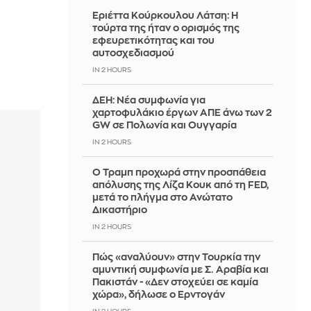
Εριέττα Κούρκουλου Λάτση: Η
τούρτα της ήταν ο ορισμός της
εφευρετικότητας και του
αυτοσχεδιασμού
IN 2 HOURS
ΔΕΗ: Νέα συμφωνία για
χαρτοφυλάκιο έργων ΑΠΕ άνω των 2
GW σε Πολωνία και Ουγγαρία
IN 2 HOURS
Ο Τραμπ προχωρά στην προσπάθεια
απόλυσης της Λίζα Κουκ από τη FED,
μετά το πλήγμα στο Ανώτατο
Δικαστήριο
IN 2 HOURS
Πώς «αναλύουν» στην Τουρκία την
αμυντική συμφωνία με Σ. Αραβία και
Πακιστάν - «Δεν στοχεύει σε καμία
χώρα», δήλωσε ο Ερντογάν