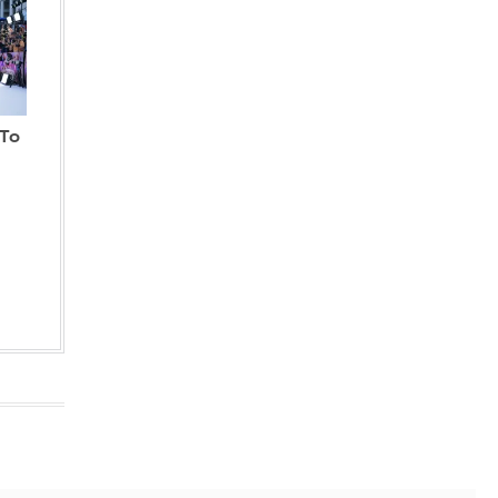
Στεφάνι Κορίνθου - Αντιδήμαρχος:
Ξεκίνησε από φωτοβολταϊκά
IN 1 HOUR
Έξι φορές η ταχύτητα του ήχου: Πώς
οι βαλλιστικοί πύραυλοι της Ρωσίας
 Το
«τρυπούν» την ουκρανική αεράμυνα
IN 1 HOUR