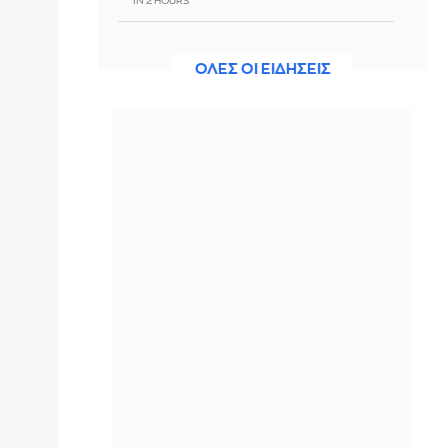
IN 2 HOURS
Νέα αποχαρακτηρισμένα αρχεία UFO
από τις ΗΠΑ: Σιωπηλά τρίγωνα,
ΟΛΕΣ ΟΙ ΕΙΔΗΣΕΙΣ
παράδοξα φαινόμενα και το
μυστήριο του Ρίο
IN 2 HOURS
Φωτιά στην περιοχή Αχλαδιά, στη
Σητεία
IN 2 HOURS
Αδιανόητο: Σούπα με κρέας σκύλου
συστήνουν τα κρατικά ΜΜΕ για τον
καύσωνα στη Βόρεια Κορέα
IN 2 HOURS
Τραμπ: Θα προσφύγω στο Ανώτατο
Δικαστήριο για την αίθουσα χορού
στον Λευκό Οίκο
IN 2 HOURS