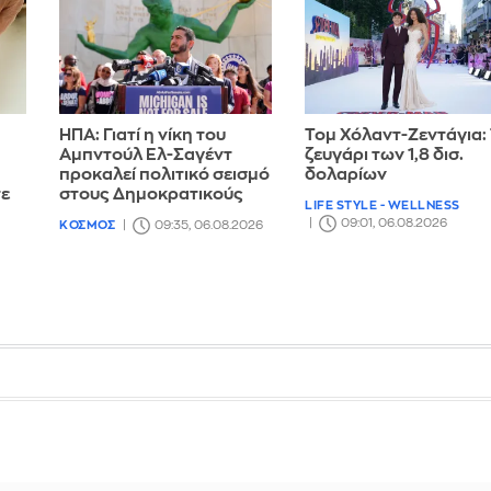
ΗΠΑ: Γιατί η νίκη του
Τομ Χόλαντ-Ζεντάγια:
Αμπντούλ Ελ-Σαγέντ
ζευγάρι των 1,8 δισ.
προκαλεί πολιτικό σεισμό
δολαρίων
τε
στους Δημοκρατικούς
LIFE STYLE - WELLNESS
09:01, 06.08.2026
ΚΟΣΜΟΣ
09:35, 06.08.2026