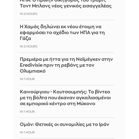
ΗΠΑ: Ο πρώην δικηγόρος του Τραμπ,
Τοντ Μπλανς νέος γενικός εισαγγελέας
IN 2 HOURS
Η Χαμάς δηλώνει εκ νέου έτοιμη να
εφαρμόσει το σχέδιο των ΗΠΑ για τη
Γάζα
IN 2 HOURS
Πρεμιέρα με ήττα για τη Ναϊμέγκεν στην
Eredivisie πριν τη ρεβάνς με τον
Ολυμπιακό
IN 1 HOUR
Καινούργιου - Κουτσουμπής: Το βίντεο
με τη βόλτα που έκαναν αγκαλιασμένοι
σε εμπορικό κέντρο στη Μύκονο
IN 1 HOUR
Ομάν: Θετικές οι συνομιλίες με το Ιράν
IN 1 HOUR