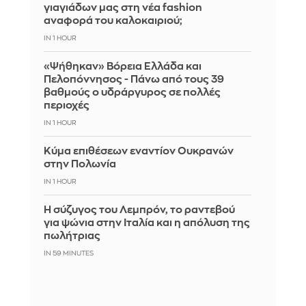
γιαγιάδων μας στη νέα fashion
αναφορά του καλοκαιριού;
IN 1 HOUR
«Ψήθηκαν» Βόρεια Ελλάδα και
Πελοπόννησος - Πάνω από τους 39
βαθμούς ο υδράργυρος σε πολλές
περιοχές
IN 1 HOUR
Κύμα επιθέσεων εναντίον Ουκρανών
στην Πολωνία
IN 1 HOUR
Η σύζυγος του Λεμπρόν, το ραντεβού
για ψώνια στην Ιταλία και η απόλυση της
πωλήτριας
IN 59 MINUTES