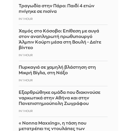
Τραγωδία στην Πάρο: Παιδί 4 ετών
πνίγηκε σε πισίνα
IN 1 HOUR
Χαμός στο Κόσοβο: Επίθεση με αυγά
στον αναπληρωτή πρωθυπουργό
Άλμπιν Κούρτι μέσα στη Βουλή - Δείτε
βίντεο
IN 1 HOUR
Πυρκαγιά σε χαμηλή βλάστηση στη
Μικρή Βίγλα, στη Νάξο
IN 1 HOUR
Εξαρθρώθηκε ομάδα που διακινούσε
ναρκωτικά στην Αθήνα και στην
Πανεπιστημιούπολη Ζωγράφου
IN 1 HOUR
«Nonna Maxxing», η τάση που
μετατρέπει τις ντουλάπες των