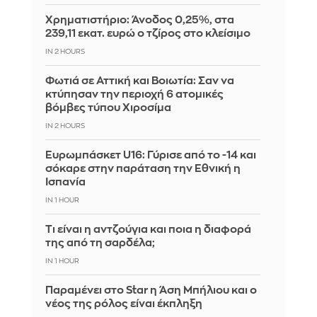
Χρηματιστήριο: Άνοδος 0,25%, στα
239,11 εκατ. ευρώ ο τζίρος στο κλείσιμο
IN 2 HOURS
Φωτιά σε Αττική και Βοιωτία: Σαν να
κτύπησαν την περιοχή 6 ατομικές
βόμβες τύπου Χιροσίμα
IN 2 HOURS
Ευρωμπάσκετ U16: Γύρισε από το -14 και
σόκαρε στην παράταση την Εθνική η
Ισπανία
IN 1 HOUR
Τι είναι η αντζούγια και ποια η διαφορά
της από τη σαρδέλα;
IN 1 HOUR
Παραμένει στο Star η Άση Μπήλιου και ο
νέος της ρόλος είναι έκπληξη