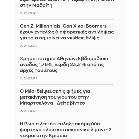
στην Μαδρίτη
IN 2 HOURS
Gen Z, Millennials, Gen X και Boomers
έχουν εντελώς διαφορετικές αντιλήψεις
για το τι σημαίνει να νιώθεις θλίψη
IN 2 HOURS
Χρηματιστήριο Αθηνών: Εβδομαδιαία
άνοδος 1,76%, κέρδη 23,31% από τις
αρχές του έτους
IN 2 HOURS
Ο Μέσι διέψευσε τις φήμες για
μετακίνηση του γιου του στην
Μπαρτσελόνα - Δείτε βίντεο
IN 2 HOURS
Η Ρωσία λέει ότι έπληξε ακόμη δύο
φορτηγά πλοία και ουκρανικό λιμάνι - 2
νεκροί στην Κριμαία