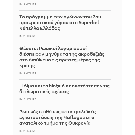
IN 2 HOURS
Το πρόγραμμα των αγώνων του 2ου
προκριματικού γύρου στο Superbet
Κύπελλο Ελλάδας
IN 2 HOURS
Θέουτα: Ρωσικοί λογαριασμοί
διέσπειραν μηνύματα της ακροδεξιάς
στο διαδίκτυο τις πρώτες μέρες της
κρίσης
IN 2 HOURS
Η Λίμα και το Μεξικό αποκατέστησαν τις
διπλωματικές σχέσεις
IN 2 HOURS
Ρωσικές επιθέσεις σε πετρελαϊκές
εγκαταστάσεις της Naftogaz στο
ανατολικό τμήμα της Ουκρανία
IN 2 HOURS