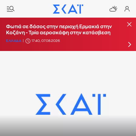
Φωτιά στο Στεφάνι Κορίνθου - Μήνυμα από το
Φωτιά σε δάσος στην περιοχή Ερμακιά στην
112 για ετοιμότητα
Κοζάνη - Τρία αεροσκάφη στην κατάσβεση
ΕΛΛΑΔΑ
ΕΛΛΑΔΑ
16:29, 07.08.2026
17:40, 07.08.2026