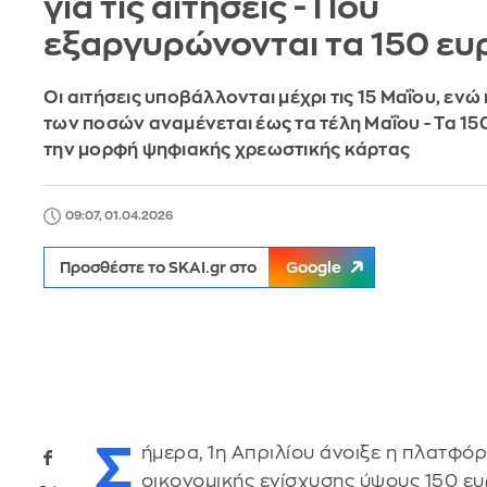
για τις αιτήσεις - Πού
εξαργυρώνονται τα 150 ε
Οι αιτήσεις υποβάλλονται μέχρι τις 15 Μαΐου, εν
των ποσών αναμένεται έως τα τέλη Μαΐου - Τα 15
την μορφή ψηφιακής χρεωστικής κάρτας
09:07, 01.04.2026
Προσθέστε το SKAI.gr στο
Google
Σ
ήμερα, 1η Απριλίου άνοιξε η πλατφό
οικονομικής ενίσχυσης ύψους 150 ε