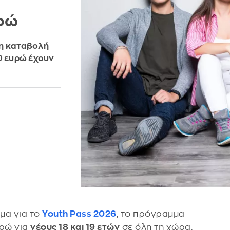
υρώ
ώ η καταβολή
0 ευρώ έχουν
ρμα για το
Youth Pass 2026
, το πρόγραμμα
υρώ για
νέους 18 και 19 ετών
σε όλη τη χώρα.