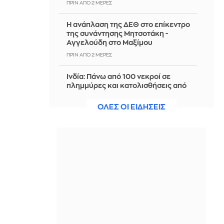
ΠΡΙΝ ΑΠΌ 2 ΜΈΡΕΣ
Η ανάπλαση της ΔΕΘ στο επίκεντρο
της συνάντησης Μητσοτάκη -
Αγγελούδη στο Μαξίμου
ΠΡΙΝ ΑΠΌ 2 ΜΈΡΕΣ
Ινδία: Πάνω από 100 νεκροί σε
πλημμύρες και κατολισθήσεις από
τον Ιούλιο
ΟΛΕΣ ΟΙ ΕΙΔΗΣΕΙΣ
ΠΡΙΝ ΑΠΌ 2 ΜΈΡΕΣ
Υεμένη: Οι Χούθι ανακοίνωσαν νέα
επίθεση σε σαουδαραβικό
πετρελαιοφόρο στην Ερυθρά
Θάλασσα
ΠΡΙΝ ΑΠΌ 2 ΜΈΡΕΣ
Τομ Χόλαντ: Αμοιβή-μαμούθ έως 25
εκατ. δολάρια για τη νέα ταινία
«Spider-Man»
ΠΡΙΝ ΑΠΌ 2 ΜΈΡΕΣ