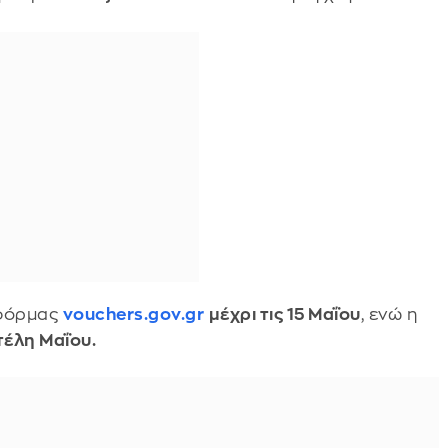
τφόρμας
vouchers.gov.gr
μέχρι τις 15 Μαΐου
, ενώ η
τέλη Μαΐου.