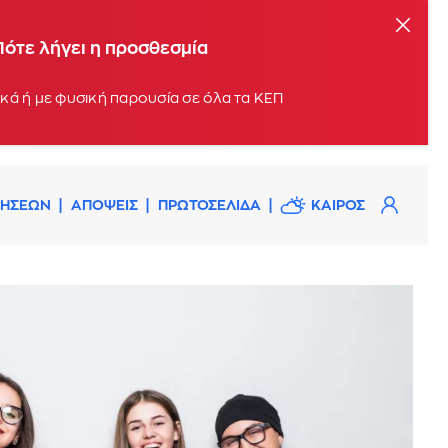
Πότε λήγει η προσθεσμία
Οι αιτήσεις μπορούν να υποβληθούν σταδιακά, με βάση το τελευταίο ψηφίο του ΑΦΜ, ηλεκτρονικά ή με φυσική παρουσία σε όλα τα ΚΕΠ
ΔΗΣΕΩΝ
ΑΠΟΨΕΙΣ
ΠΡΩΤΟΣΕΛΙΔΑ
ΚΑΙΡΟΣ