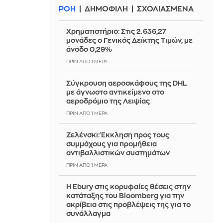
ΡΟΗ
ΔΗΜΟΦΙΛΗ
ΣΧΟΛΙΑΣΜΕΝΑ
Χρηματιστήριο: Στις 2.636,27
μονάδες ο Γενικός Δείκτης Τιμών, με
άνοδο 0,29%
ΠΡΙΝ ΑΠΌ 1 ΜΈΡΑ
Σύγκρουση αεροσκάφους της DHL
με άγνωστο αντικείμενο στο
αεροδρόμιο της Λειψίας
ΠΡΙΝ ΑΠΌ 1 ΜΈΡΑ
Ζελένσκι: Έκκληση προς τους
συμμάχους για προμήθεια
αντιβαλλιστικών συστημάτων
ΠΡΙΝ ΑΠΌ 1 ΜΈΡΑ
Η Ebury στις κορυφαίες θέσεις στην
κατάταξης του Bloomberg για την
ακρίβεια στις προβλέψεις της για το
συνάλλαγμα