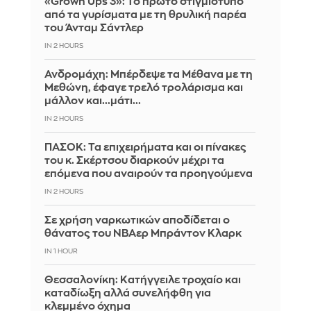
«Grown Ups 3»: Το πρώτο στιγμιότυπο
από τα γυρίσματα με τη θρυλική παρέα
του Άνταμ Σάντλερ
IN 2 HOURS
Ανδρομάχη: Μπέρδεψε τα Μέθανα με τη
Μεθώνη, έφαγε τρελό τρολάρισμα και
μάλλον και...μάτι...
IN 2 HOURS
ΠΑΣΟΚ: Τα επιχειρήματα και οι πίνακες
του κ. Σκέρτσου διαρκούν μέχρι τα
επόμενα που αναιρούν τα προηγούμενα
IN 2 HOURS
Σε χρήση ναρκωτικών αποδίδεται ο
θάνατος του ΝΒΑερ Μπράντον Κλαρκ
IN 1 HOUR
Θεσσαλονίκη: Κατήγγειλε τροχαίο και
καταδίωξη αλλά συνελήφθη για
κλεμμένο όχημα