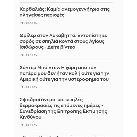
Χαρδαλιάς: Καμία ανεμογεννήτρια στις
πληγείσες περιοχές
IN 2 HOURS
Θρίλερ στον Λυκαβηττό: Εντοπίστηκε
σορός σε σπηλιά κοντά στους Αγίους
Ισιδώρους - Δείτε βίντεο
IN 2 HOURS
Χάντερ Μπάιντεν: Η χάρη από τον
πατέρα μου δεν ήταν καλή ούτε για την
Αμερική ούτε για την υστεροφημία του
IN 2 HOURS
Σφοδροί άνεμοι και υψηλές
θερμοκρασίες τις επόμενες ημέρες -
Συνεδρίαση της Επιτροπής Εκτίμησης
Κινδύνου
IN 2 HOURS