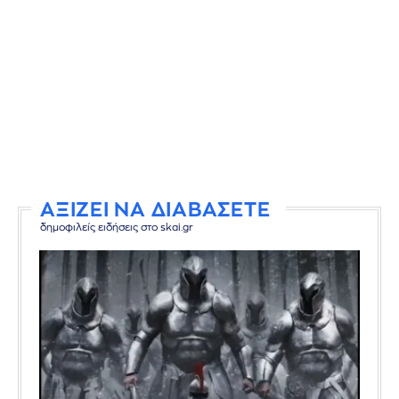
ΑΞΙΖΕΙ ΝΑ ΔΙΑΒΑΣΕΤΕ
δημοφιλείς ειδήσεις στο skai.gr