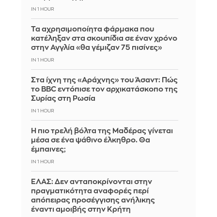
IN 1 HOUR
Τα αχρησιμοποίητα φάρμακα που
κατέληξαν στα σκουπίδια σε έναν χρόνο
στην Αγγλία «θα γέμιζαν 75 πισίνες»
IN 1 HOUR
Στα ίχνη της «Αράχνης» του Άσαντ: Πώς
το BBC εντόπισε τον αρχικατάσκοπο της
Συρίας στη Ρωσία
IN 1 HOUR
Η πιο τρελή βόλτα της Μαδέρας γίνεται
μέσα σε ένα ψάθινο έλκηθρο. Θα
έμπαινες;
IN 1 HOUR
ΕΛΑΣ: Δεν ανταποκρίνονται στην
πραγματικότητα αναφορές περί
απόπειρας προσέγγισης ανήλικης
έναντι αμοιβής στην Κρήτη