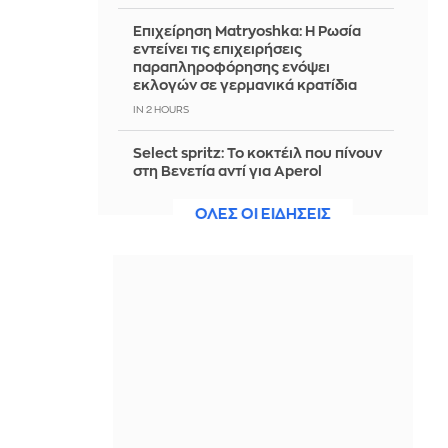
Επιχείρηση Matryoshka: Η Ρωσία
εντείνει τις επιχειρήσεις
παραπληροφόρησης ενόψει
εκλογών σε γερμανικά κρατίδια
IN 2 HOURS
Select spritz: Το κοκτέιλ που πίνουν
στη Βενετία αντί για Aperol
IN 2 HOURS
ΟΛΕΣ ΟΙ ΕΙΔΗΣΕΙΣ
Η Μπαρτσελόνα «άρπαξε μέσα από
τα χέρια» της Ρεάλ τον Ρόδρι
IN 2 HOURS
CrediaBank: Στα 2 δισ. ευρώ οι νέες
εκταμιεύσεις στο εξάμηνο του 2026
IN 2 HOURS
Οι οπαδοί του Παναθηναϊκού
εξαντλούν τα εισιτήρια για τη ρεβάνς
με την ΤΣΣΚΑ 1948