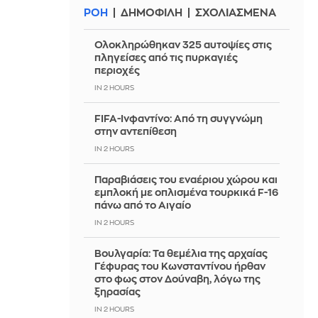
ΡΟΗ
ΔΗΜΟΦΙΛΗ
ΣΧΟΛΙΑΣΜΕΝΑ
Ολοκληρώθηκαν 325 αυτοψίες στις
πληγείσες από τις πυρκαγιές
περιοχές
IN 2 HOURS
FIFA-Ινφαντίνο: Από τη συγγνώμη
στην αντεπίθεση
IN 2 HOURS
Παραβιάσεις του εναέριου χώρου και
εμπλοκή με οπλισμένα τουρκικά F-16
πάνω από το Αιγαίο
IN 2 HOURS
Βουλγαρία: Τα θεμέλια της αρχαίας
Γέφυρας του Κωνσταντίνου ήρθαν
στο φως στον Δούναβη, λόγω της
ξηρασίας
IN 2 HOURS