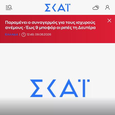
Παραμένει ο συναγερμός για τους ισχυρούς
ανέμους - Έως 9 μποφόρ οι ριπές τη Δευτέρα
ΕΛΛΑΔΑ
12:49, 09.08.2026