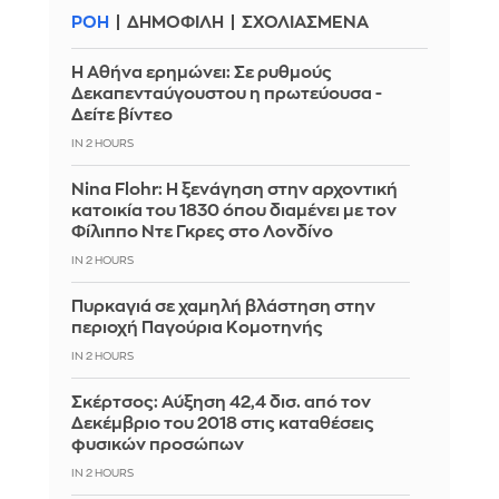
ΡΟΗ
ΔΗΜΟΦΙΛΗ
ΣΧΟΛΙΑΣΜΕΝΑ
Η Αθήνα ερημώνει: Σε ρυθμούς
Δεκαπενταύγουστου η πρωτεύουσα -
Δείτε βίντεο
IN 2 HOURS
Nina Flohr: Η ξενάγηση στην αρχοντική
κατοικία του 1830 όπου διαμένει με τον
Φίλιππο Ντε Γκρες στο Λονδίνο
IN 2 HOURS
Πυρκαγιά σε χαμηλή βλάστηση στην
περιοχή Παγούρια Κομοτηνής
IN 2 HOURS
Σκέρτσος: Αύξηση 42,4 δισ. από τον
Δεκέμβριο του 2018 στις καταθέσεις
φυσικών προσώπων
IN 2 HOURS