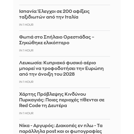
Ισπανία: Έλεγχοι σε 200 αφίξεις
ταξιδιωτών από την Ιταλία
IN 1 HOUR
Φωτιά στο Σπήλαιο Ορεστιάδας –
Σηκώθηκε ελικόπτερο
IN 1 HOUR
Λευκωσία: Κυπριακό φυσικό αέριο
μπορεί να τροφοδοτήσει την Ευρώπη
από την άνοιξη του 2028
IN 1 HOUR
Χάρτης Πρόβλεψης Κινδύνου
Πυρκαγιάς: Ποιες περιοχές τίθενται σε
Red Code τη Δευτέρα
IN 1 HOUR
Νίκα - Αργυρός: Διακοπές εν πλω - Τα
παράλληλα post και οι φωτογραφίες