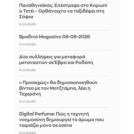
Παναθηναϊκός: Επέστρεψε στο Κορωπί
ο Τετέι – Ορθάνοιχτο να ταξιδέψει στη
Σόφια
IN 2 HOURS
Βραδινό Magazino 08-08-2026
IN 2 HOURS
Δύο συλλήψεις για μεταφορά
μεταναστών σε Έβρο και Ροδόπη
IN 2 HOURS
«Προσεχώς» θα δημοσιοποιηθούν
βίντεο με τον Μοτζτάμπα, λέει η
Τεχεράνη
IN 2 HOURS
Digital Perfume: Πώς η τεχνητή
νοημοσύνη δημιουργεί το άρωμα που
ταιριάζει μόνο σε εσένα
IN 2 HOURS