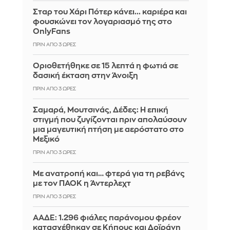
Σταρ του Χάρι Πότερ κάνει... καριέρα και
φουσκώνει τον λογαριασμό της στο
OnlyFans
ΠΡΙΝ ΑΠΌ 3 ΏΡΕΣ
Οριοθετήθηκε σε 15 λεπτά η φωτιά σε
δασική έκταση στην Άνοιξη
ΠΡΙΝ ΑΠΌ 3 ΏΡΕΣ
Σαμαρά, Μουτσινάς, Δέδες: Η επική
στιγμή που ζυγίζονται πριν απολαύσουν
μια μαγευτική πτήση με αερόστατο στο
Μεξικό
ΠΡΙΝ ΑΠΌ 3 ΏΡΕΣ
Με ανατροπή και… φτερά για τη ρεβάνς
με τον ΠΑΟΚ η Άντερλεχτ
ΠΡΙΝ ΑΠΌ 3 ΏΡΕΣ
ΑΑΔΕ: 1.296 φιάλες παράνομου φρέον
κατασχέθηκαν σε Κήπους και Δοϊράνη