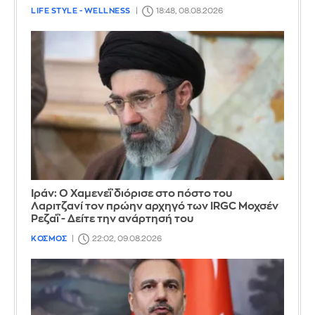
LIFE STYLE - WELLNESS
18:48, 08.08.2026
Ιράν: Ο Χαμενεΐ διόρισε στο πόστο του
Λαριτζανί τον πρώην αρχηγό των IRGC Μοχσέν
Ρεζαΐ - Δείτε την ανάρτησή του
ΚΟΣΜΟΣ
22:02, 09.08.2026