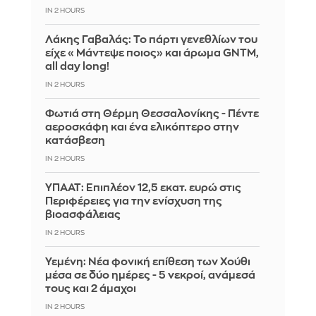
IN 2 HOURS
Λάκης Γαβαλάς: Το πάρτι γενεθλίων του
είχε «Μάντεψε ποιος» και άρωμα GNTM,
all day long!
IN 2 HOURS
Φωτιά στη Θέρμη Θεσσαλονίκης - Πέντε
αεροσκάφη και ένα ελικόπτερο στην
κατάσβεση
IN 2 HOURS
ΥΠΑΑΤ: Επιπλέον 12,5 εκατ. ευρώ στις
Περιφέρειες για την ενίσχυση της
βιοασφάλειας
IN 2 HOURS
Υεμένη: Νέα φονική επίθεση των Χούθι
μέσα σε δύο ημέρες - 5 νεκροί, ανάμεσά
τους και 2 άμαχοι
IN 2 HOURS