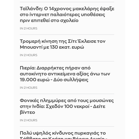
Ταϊλάνδη: Ο 14χρονος μακελάρης έψαξε
στο ίντερνετ παλαιότερες υποθέσεις
πριν επιτεθεί στο σχολείο
IN 2 HOURS
Τρομερή κίνηση της Σίτι: Έκλεισε τον
Μπουαντί με 130 εκατ. ευρώ
IN 2 HOURS
Πιερία: Διαρρήκτες πήραν από
αυτοκίνητο αντικείμενα αξίας άνω των
19.000 ευρώ - Δύο συλλήψεις
IN 2 HOURS
Φονικές πλημμύρες από τους μουσώνες
στην Ινδία: Σχεδόν 100 νεκροί - Δείτε
βίντεο
IN 2 HOURS
Πολύ υψηλός κίνδυνος πυρκαγιάς το