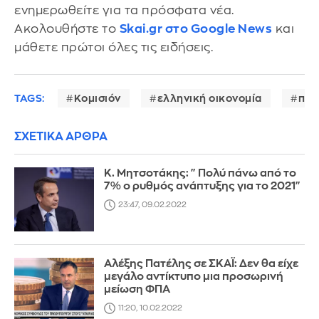
ενημερωθείτε για τα πρόσφατα νέα.
Ακολουθήστε το
Skai.gr στο Google News
και
μάθετε πρώτοι όλες τις ειδήσεις.
TAGS:
Κομισιόν
ελληνική οικονομία
προ
ΣΧΕΤΙΚΑ ΑΡΘΡΑ
Κ. Μητσοτάκης: "Πολύ πάνω από το
7% ο ρυθμός ανάπτυξης για το 2021"
23:47, 09.02.2022
Αλέξης Πατέλης σε ΣΚΑΪ: Δεν θα είχε
μεγάλο αντίκτυπο μια προσωρινή
μείωση ΦΠΑ
11:20, 10.02.2022