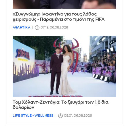
«Συγγνώμη» Ινφαντίνο για τους λάθος
χειρισμούς - Παραμένει στο τιμόνι της FIFA
ΑΘΛΗΤΙΚΑ
07:19, 06.08.2026
Τομ Χόλαντ-Ζεντάγια: Το ζευγάρι των 1,8 δισ.
δολαρίων
LIFE STYLE - WELLNESS
09:01, 06.08.2026