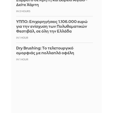
Σάββατο σε Κρήτη και Βόρειο Αιγαίο -
Δείτε Χάρτη
IN 2 HOURS
ΥΠΠΟ: Επιχορηγήσεις 1.106.000 ευρώ
για την ενίσχυση των Πολυθεματικών
Φεστιβάλ, σε όλη την Ελλάδα
IN 1 HOUR
Dry Brushing: Το τελετουργικό
ομορφιάς με πολλαπλά οφέλη
IN 1 HOUR