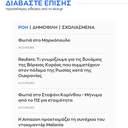
ΔΙΑΒΑΣΤΕ ΕΠΙΣΗΣ
περισσότερες ειδήσεις από το skai.gr
ΡΟΗ
ΔΗΜΟΦΙΛΗ
ΣΧΟΛΙΑΣΜΕΝΑ
Φωτιά στο Μαρκόπουλο
IN 2 HOURS
Reuters: Τι γνωρίζουμε για τις δυνάμεις
της Βόρειας Κορέας που συμμετέχουν
στον πόλεμο της Ρωσίας κατά της
Ουκρανίας
IN 2 HOURS
Φωτιά στο Στεφάνι Κορίνθου - Μήνυμα
από το 112 για ετοιμότητα
IN 2 HOURS
Η Amazon προετοιμάζει τη συνέχεια του
ντοκιμαντέρ Melania