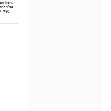
ιακόπτει
ρελαίου
ευσης