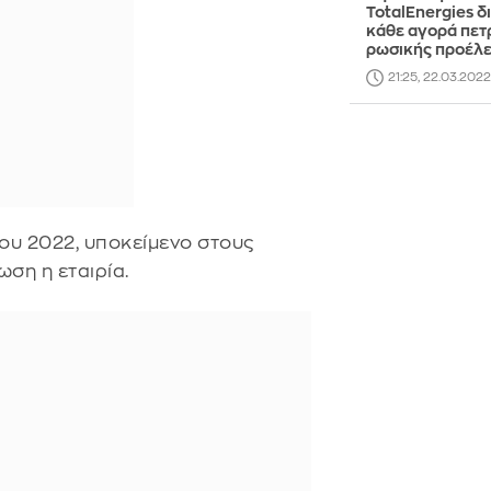
TotalEnergies δ
κάθε αγορά πετ
ρωσικής προέλ
21:25, 22.03.2022
του 2022, υποκείμενο στους
ωση η εταιρία.