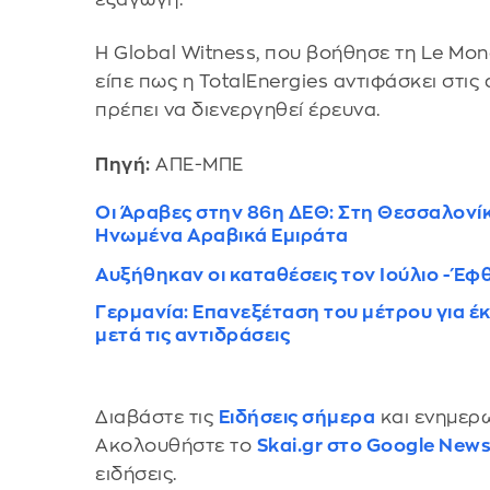
Η Global Witness, που βοήθησε τη Le Mo
είπε πως η TotalEnergies αντιφάσκει στις
πρέπει να διενεργηθεί έρευνα.
Πηγή:
ΑΠΕ-ΜΠΕ
Oι Άραβες στην 86η ΔΕΘ: Στη Θεσσαλονίκ
Ηνωμένα Αραβικά Εμιράτα
Αυξήθηκαν οι καταθέσεις τον Ιούλιο - Έφ
Γερμανία: Επανεξέταση του μέτρου για έ
μετά τις αντιδράσεις
Διαβάστε τις
Ειδήσεις σήμερα
και ενημερω
Ακολουθήστε το
Skai.gr στο Google New
ειδήσεις.