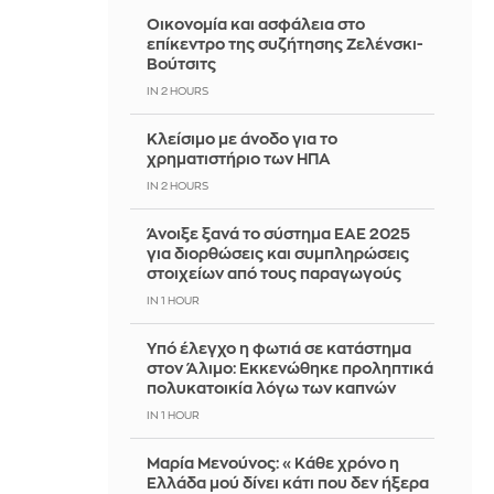
Οικονομία και ασφάλεια στο
επίκεντρο της συζήτησης Ζελένσκι-
Βούτσιτς
IN 2 HOURS
Κλείσιμο με άνοδο για το
χρηματιστήριο των ΗΠΑ
IN 2 HOURS
Άνοιξε ξανά το σύστημα ΕΑΕ 2025
για διορθώσεις και συμπληρώσεις
στοιχείων από τους παραγωγούς
IN 1 HOUR
Yπό έλεγχο η φωτιά σε κατάστημα
στον Άλιμο: Εκκενώθηκε προληπτικά
πολυκατοικία λόγω των καπνών
IN 1 HOUR
Μαρία Μενούνος: «Κάθε χρόνο η
Ελλάδα μού δίνει κάτι που δεν ήξερα