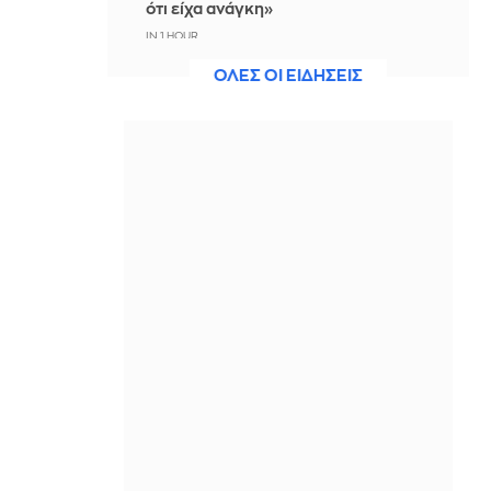
ότι είχα ανάγκη»
IN 1 HOUR
ΟΛΕΣ ΟΙ ΕΙΔΗΣΕΙΣ
Η ξηρασία απειλεί την
ηλεκτροδότηση της Ευρώπης
IN 1 HOUR
Βραδινό Magazino 07-08-2026
IN 54 MINUTES
Μαρίνα Βερνίκου: Έπιασε
λαγοκέφαλο κι έχει κάτι να σου πει
για αυτό
IN 41 MINUTES
Η Ισπανία ξεκινά ελέγχους στους
ταξιδιώτες από Ιταλία - Από τα
μεσάνυχτα του Σαββάτου έως τις 7
Σεπτεμβρίου
IN 30 MINUTES