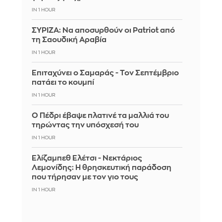
IN 1 HOUR
ΣΥΡΙΖΑ: Να αποσυρθούν οι Patriot από
τη Σαουδική Αραβία
IN 1 HOUR
Επιταχύνει ο Σαμαράς - Τον Σεπτέμβριο
πατάει το κουμπί
IN 1 HOUR
Ο Πέδρι έβαψε πλατινέ τα μαλλιά του
τηρώντας την υπόσχεσή του
IN 1 HOUR
Ελίζαμπεθ Ελέτσι - Νεκτάριος
Λεμονίδης: Η θρησκευτική παράδοση
που τήρησαν με τον γιο τους
IN 1 HOUR