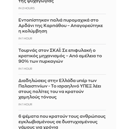
της ψυχαγωγίας
IN 2 HOURS
Εντοπίστηκαν παλιά πυρομαχικά στο
Αρδάνι της Καρπάθου – Απαγορεύτηκε
η κολύμβηση
IN 1 HOUR
Τουρνάς στον ΣΚΑΪ: Σε επιφυλακή ο
κρατικός μηχανισμός – Από αμέλεια το
90% των πυρκαγιών
IN 1 HOUR
Διαδηλώσεις στην Ελλάδα υπέρ των
Παλαιστινίων - Το ισραηλινό ΥΠΕΞ λέει
στους πολίτες του να κρατούν
χαμηλούς τόνους
IN 1 HOUR
6 ψέματα που κρατούν τους ανθρώπους
εγκλωβισμένους σε δυστυχισμένους
γάμους για χρόνια