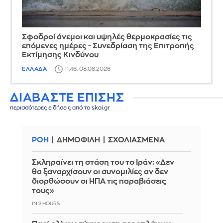
Σφοδροί άνεμοι και υψηλές θερμοκρασίες τις
επόμενες ημέρες - Συνεδρίαση της Επιτροπής
Εκτίμησης Κινδύνου
ΕΛΛΑΔΑ
11:46, 08.08.2026
ΔΙΑΒΑΣΤΕ ΕΠΙΣΗΣ
περισσότερες ειδήσεις από το skai.gr
ΡΟΗ
ΔΗΜΟΦΙΛΗ
ΣΧΟΛΙΑΣΜΕΝΑ
Σκληραίνει τη στάση του το Ιράν: «Δεν
θα ξαναρχίσουν οι συνομιλίες αν δεν
διορθώσουν οι ΗΠΑ τις παραβιάσεις
τους»
IN 2 HOURS