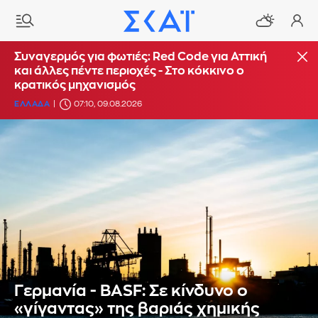
Συναγερμός για φωτιές: Red Code για Αττική
και άλλες πέντε περιοχές - Στο κόκκινο ο
κρατικός μηχανισμός
ΕΛΛΑΔΑ
07:10, 09.08.2026
Γερμανία - BASF: Σε κίνδυνο ο
«γίγαντας» της βαριάς χημικής