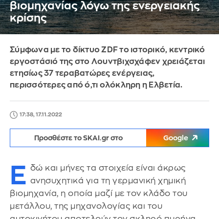
βιομηχανίας λόγω της ενεργειακής
κρίσης
Σύμφωνα με το δίκτυο ZDF το ιστορικό, κεντρικό
εργοστάσιό της στο Λουντβιχσχάφεν χρειάζεται
ετησίως 37 τεραβατώρες ενέργειας,
περισσότερες από ό,τι ολόκληρη η Ελβετία.
17:38, 17.11.2022
Προσθέστε το SKAI.gr στο
Google
E
δώ και μήνες τα στοιχεία είναι άκρως
ανησυχητικά για τη γερμανική χημική
βιομηχανία, η οποία μαζί με τον κλάδο του
μετάλλου, της μηχανολογίας και του
αυτοκινήτου αποτελούν τον σκληρό πυρήνα