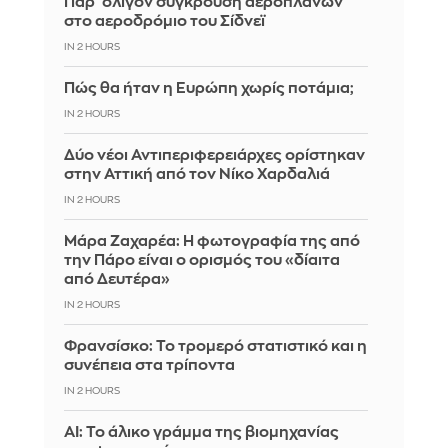
Παρ' ολίγον σύγκρουση αεροπλάνων
στο αεροδρόμιο του Σίδνεϊ
IN 2 HOURS
Πώς θα ήταν η Ευρώπη χωρίς ποτάμια;
IN 2 HOURS
Δύο νέοι Αντιπεριφερειάρχες ορίστηκαν
στην Αττική από τον Νίκο Χαρδαλιά
IN 2 HOURS
Μάρα Ζαχαρέα: Η φωτογραφία της από
την Πάρο είναι ο ορισμός του «δίαιτα
από Δευτέρα»
IN 2 HOURS
Φρανσίσκο: Το τρομερό στατιστικό και η
συνέπεια στα τρίποντα
IN 2 HOURS
AI: Το άλικο γράμμα της βιομηχανίας