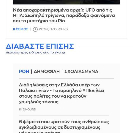
Νέα αποχαρακτηρισμένα αρχεία UFO από τις
ΗΠΑ: Σιωπηλά τρίγωνα, παράδοξα φαινόμενα
και το μυστήριο του Ρίο
ΚΟΣΜΟΣ
20:53, 07.08.2026
ΔΙΑΒΑΣΤΕ ΕΠΙΣΗΣ
περισσότερες ειδήσεις από το skai.gr
ΡΟΗ
ΔΗΜΟΦΙΛΗ
ΣΧΟΛΙΑΣΜΕΝΑ
Διαδηλώσεις στην Ελλάδα υπέρ των
Παλαιστινίων - Το ισραηλινό ΥΠΕΞ λέει
στους πολίτες του να κρατούν
χαμηλούς τόνους
IN 2 HOURS
6 ψέματα που κρατούν τους ανθρώπους
εγκλωβισμένους σε δυστυχισμένους