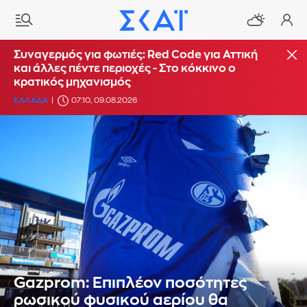
Συναγερμός για φωτιές: Red Code για Αττική
και άλλες πέντε περιοχές - Στο κόκκινο ο
κρατικός μηχανισμός
ΕΛΛΑΔΑ
07:10, 09.08.2026
Gazprom: Επιπλέον ποσότητες
ρωσικού φυσικού αερίου θα