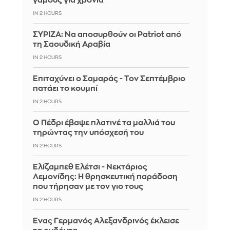
γάμους για χρόνια
IN 2 HOURS
ΣΥΡΙΖΑ: Να αποσυρθούν οι Patriot από
τη Σαουδική Αραβία
IN 2 HOURS
Επιταχύνει ο Σαμαράς - Τον Σεπτέμβριο
πατάει το κουμπί
IN 2 HOURS
Ο Πέδρι έβαψε πλατινέ τα μαλλιά του
τηρώντας την υπόσχεσή του
IN 2 HOURS
Ελίζαμπεθ Ελέτσι - Νεκτάριος
Λεμονίδης: Η θρησκευτική παράδοση
που τήρησαν με τον γιο τους
IN 2 HOURS
Ένας Γερμανός Αλεξανδρινός έκλεισε