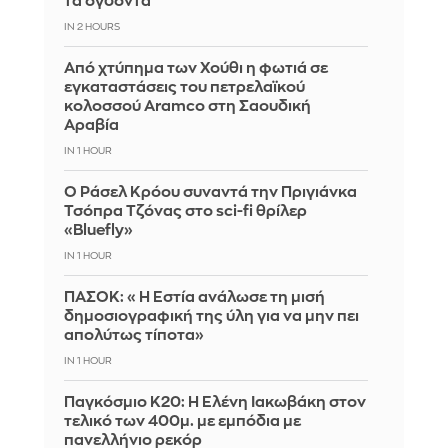
τα ογδόντα
IN 2 HOURS
Από χτύπημα των Χούθι η φωτιά σε
εγκαταστάσεις του πετρελαϊκού
κολοσσού Aramco στη Σαουδική
Αραβία
IN 1 HOUR
Ο Ράσελ Κρόου συναντά την Πριγιάνκα
Τσόπρα Τζόνας στο sci-fi θρίλερ
«Bluefly»
IN 1 HOUR
ΠΑΣΟΚ: «Η Εστία ανάλωσε τη μισή
δημοσιογραφική της ύλη για να μην πει
απολύτως τίποτα»
IN 1 HOUR
Παγκόσμιο Κ20: Η Ελένη Ιακωβάκη στον
τελικό των 400μ. με εμπόδια με
πανελλήνιο ρεκόρ