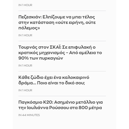
IN 1 HOUR
Πεζεσκιάν: Ελπίζουμε να μπει τέλος
στην κατάσταση «ούτε ειρήνη, ούτε
πόλεμος»
IN 1 HOUR
Τουρνάς στον ΣΚΑΪ: Σε επιφυλακή ο
κρατικός μηχανισμός – Από αμέλεια το
90% των πυρκαγιών
IN 1 HOUR
Κάθε ζώδιο έχει ένα καλοκαιρινό
δράμα... Ποιο είναι το δικό σου;
IN 1 HOUR
Παγκόσμιο Κ20: Ασημένιο μετάλλιο για
την Ιουλιάννα Ρούσσου στα 800 μέτρα
IN 44 MINUTES