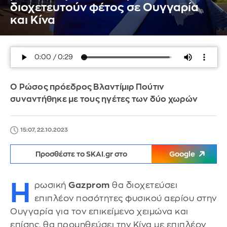
διοχετευτούν φέτος σε Ουγγαρία
και Κίνα
Ο Ρώσος πρόεδρος Βλαντίμιρ Πούτιν
συναντήθηκε με τους ηγέτες των δύο χωρών
15:07, 22.10.2023
Προσθέστε το SKAI.gr στο
Google
Η
ρωσική
Gazprom
θα διοχετεύσει
επιπλέον ποσότητες φυσικού αερίου στην
Ουγγαρία για τον επικείμενο χειμώνα και
επίσης, θα προμηθεύσει την Κίνα με επιπλέον