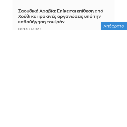
Σαουδική Αραβία: Επίκειται επίθεση από
Χούθι και ιρακινές οργανώσεις υπό την
καθοδήγηση του Ιράν
Απόρρητο
ΠΡΙΝ ΑΠΌ 3 ΏΡΕΣ
Πουέρτο Ρίκο: Νερό με το δελτίο από
την Παρασκευή, λόγω της ανομβρίας
στο νησί
ΠΡΙΝ ΑΠΌ 3 ΏΡΕΣ
Υπόθεση Marfin: Στη ΓΑΔΑ η 46χρονη
που κατηγορείται για εμπλοκή στη
φονική επίθεση - Το πρωί θα μεταφερθεί
στην Εισαγγελία
ΠΡΙΝ ΑΠΌ 4 ΏΡΕΣ