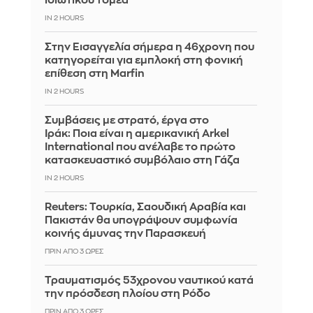
ιδιωτικού τομέα
IN 2 HOURS
Στην Εισαγγελία σήμερα η 46χρονη που
κατηγορείται για εμπλοκή στη φονική
επίθεση στη Marfin
IN 2 HOURS
Συμβάσεις με στρατό, έργα στο
Ιράκ: Ποια είναι η αμερικανική Arkel
International που ανέλαβε το πρώτο
κατασκευαστικό συμβόλαιο στη Γάζα
IN 2 HOURS
Reuters: Τουρκία, Σαουδική Αραβία και
Πακιστάν θα υπογράψουν συμφωνία
κοινής άμυνας την Παρασκευή
ΠΡΙΝ ΑΠΌ 3 ΏΡΕΣ
Τραυματισμός 53χρονου ναυτικού κατά
την πρόσδεση πλοίου στη Ρόδο
ΠΡΙΝ ΑΠΌ 3 ΏΡΕΣ