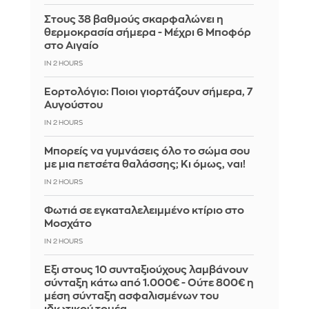
Στους 38 βαθμούς σκαρφαλώνει η
θερμοκρασία σήμερα - Μέχρι 6 Μποφόρ
στο Αιγαίο
IN 2 HOURS
Εορτολόγιο: Ποιοι γιορτάζουν σήμερα, 7
Αυγούστου
IN 2 HOURS
Μπορείς να γυμνάσεις όλο το σώμα σου
με μια πετσέτα θαλάσσης; Κι όμως, ναι!
IN 2 HOURS
Φωτιά σε εγκαταλελειμμένο κτίριο στο
Μοσχάτο
IN 2 HOURS
Έξι στους 10 συνταξιούχους λαμβάνουν
σύνταξη κάτω από 1.000€ - Ούτε 800€ η
μέση σύνταξη ασφαλισμένων του