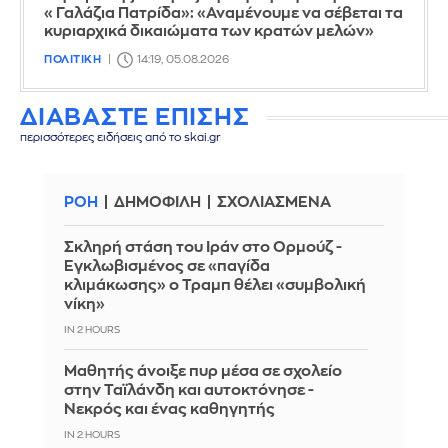
«Γαλάζια Πατρίδα»: «Αναμένουμε να σέβεται τα
κυριαρχικά δικαιώματα των κρατών μελών»
ΠΟΛΙΤΙΚΗ
14:19, 05.08.2026
ΔΙΑΒΑΣΤΕ ΕΠΙΣΗΣ
περισσότερες ειδήσεις από το skai.gr
ΡΟΗ
ΔΗΜΟΦΙΛΗ
ΣΧΟΛΙΑΣΜΕΝΑ
Σκληρή στάση του Ιράν στο Ορμούζ -
Εγκλωβισμένος σε «παγίδα
κλιμάκωσης» ο Τραμπ θέλει «συμβολική
νίκη»
IN 2 HOURS
Μαθητής άνοιξε πυρ μέσα σε σχολείο
στην Ταϊλάνδη και αυτοκτόνησε -
Νεκρός και ένας καθηγητής
IN 2 HOURS