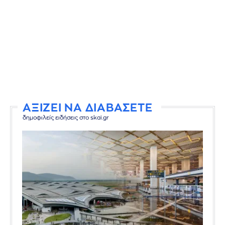
ΑΞΙΖΕΙ ΝΑ ΔΙΑΒΑΣΕΤΕ
δημοφιλείς ειδήσεις στο skai.gr