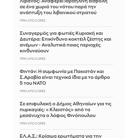
Λίβανος: Αναφέρει ισραηλινή εισβολή
σε ένα χωριό του νότου παρά την
ανάπτυξη του λιβανικού στρατού
ΠΡΙΝ ΑΠΌ 2 ΏΡΕΣ
Συναγερμός για φωτιές Κυριακή και
Δευτέρα: Επικίνδυνο κοκτέιλ ζέστης και
ανέμων - Αναλυτικά ποιες περιοχές
κινδυνεύουν
ΠΡΙΝ ΑΠΌ 2 ΏΡΕΣ
Φιντάν: Η συμφωνία με Πακιστάν και
Σ.Αραβία είναι τεχνικά ίδια με το άρθρο
5 του ΝΑΤΟ
ΠΡΙΝ ΑΠΌ 2 ΏΡΕΣ
Σε επιφυλακή ο Δήμος Αθηναίων για τις
πυρκαγιές: «Κλειστός» από τα
μεσάνυχτα ο λόφος Φινόπουλου
ΠΡΙΝ ΑΠΌ 2 ΏΡΕΣ
ΕΛ.Α.Σ.: Κρίσιμα ερωτήματα για την