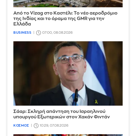
Από το Vizag στο Καστέλι: Το νέο αεροδρόμιο
της Ινδίας και το όραμα της GMR για την
Ελλάδα
BUSINESS
07:00, 08.08.2026
Σάαρ: Σκληρή απάντηση του Ισραηλινού
υπουργού Εξωτερικών στον Χακάν Φιντάν
ΚΟΣΜΟΣ
10:29, 07.08.2026