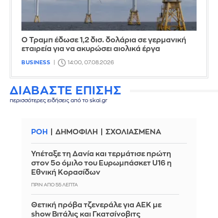
Ο Τραμπ έδωσε 1,2 δισ. δολάρια σε γερμανική
εταιρεία για να ακυρώσει αιολικά έργα
BUSINESS
14:00, 07.08.2026
ΔΙΑΒΑΣΤΕ ΕΠΙΣΗΣ
περισσότερες ειδήσεις από το skai.gr
ΡΟΗ
ΔΗΜΟΦΙΛΗ
ΣΧΟΛΙΑΣΜΕΝΑ
Υπέταξε τη Δανία και τερμάτισε πρώτη
στον 5ο όμιλο του Ευρωμπάσκετ U16 η
Εθνική Κορασίδων
ΠΡΙΝ ΑΠΌ 55 ΛΕΠΤΆ
Θετική πρόβα τζενεράλε για ΑΕΚ με
show Βιτάλις και Γκατσίνοβιτς