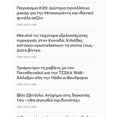
Παγκόσμιο Κ20: Δεύτερο πανελλήνιο
ρεκόρ για την Μπακογιάννη και ιδανικό
φινάλε σεζόν
ΠΡΙΝ ΑΠΌ 1 ΏΡΑ
Μία από τις ταχύτερα εξελισσόμενες
πυρκαγιές στον Καναδά: Χιλιάδες
κάτοικοι εγκαταλείπουν τα σπίτια τους -
Δείτε βίντεο
ΠΡΙΝ ΑΠΌ 1 ΏΡΑ
Τριάρα πριν τη ρεβάνς με τον
Παναθηναϊκό για την ΤΣΣΚΑ 1948 -
Άλλαξαν όλη την 11άδα οι Βούλγαροι
ΠΡΙΝ ΑΠΌ 1 ΏΡΑ
Ιβάν Σβιτάιλο: Ατύχημα στις διακοπές
του - «Θα σηκωθώ πιο δυνατός»
ΠΡΙΝ ΑΠΌ 1 ΏΡΑ