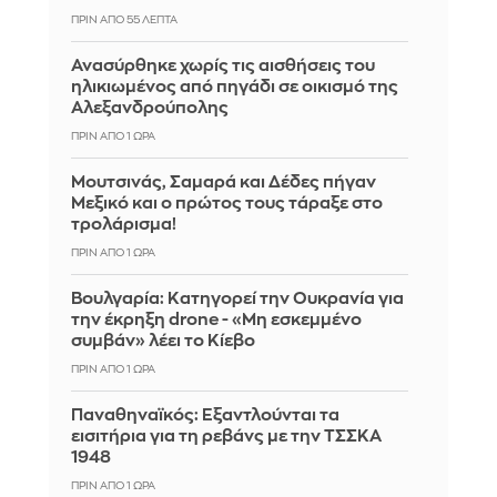
ΠΡΙΝ ΑΠΌ 55 ΛΕΠΤΆ
Ανασύρθηκε χωρίς τις αισθήσεις του
ηλικιωμένος από πηγάδι σε οικισμό της
Αλεξανδρούπολης
ΠΡΙΝ ΑΠΌ 1 ΏΡΑ
Μουτσινάς, Σαμαρά και Δέδες πήγαν
Μεξικό και ο πρώτος τους τάραξε στο
τρολάρισμα!
ΠΡΙΝ ΑΠΌ 1 ΏΡΑ
Βουλγαρία: Κατηγορεί την Ουκρανία για
την έκρηξη drone - «Μη εσκεμμένο
συμβάν» λέει το Κίεβο
ΠΡΙΝ ΑΠΌ 1 ΏΡΑ
Παναθηναϊκός: Εξαντλούνται τα
εισιτήρια για τη ρεβάνς με την ΤΣΣΚΑ
1948
ΠΡΙΝ ΑΠΌ 1 ΏΡΑ