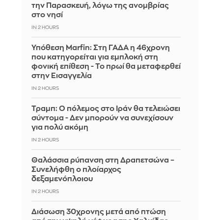
την Παρασκευή, λόγω της ανομβρίας
στο νησί
IN 2 HOURS
Υπόθεση Marfin: Στη ΓΑΔΑ η 46χρονη
που κατηγορείται για εμπλοκή στη
φονική επίθεση - Το πρωί θα μεταφερθεί
στην Εισαγγελία
IN 2 HOURS
Τραμπ: Ο πόλεμος στο Ιράν θα τελειώσει
σύντομα - Δεν μπορούν να συνεχίσουν
για πολύ ακόμη
IN 2 HOURS
Θαλάσσια ρύπανση στη Δραπετσώνα –
Συνελήφθη ο πλοίαρχος
δεξαμενόπλοιου
IN 2 HOURS
Διάσωση 30χρονης μετά από πτώση