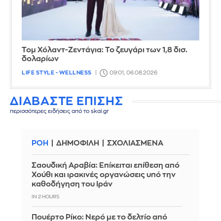
Τομ Χόλαντ-Ζεντάγια: Το ζευγάρι των 1,8 δισ.
δολαρίων
LIFE STYLE - WELLNESS
09:01, 06.08.2026
ΔΙΑΒΑΣΤΕ ΕΠΙΣΗΣ
περισσότερες ειδήσεις από το skai.gr
ΡΟΗ
ΔΗΜΟΦΙΛΗ
ΣΧΟΛΙΑΣΜΕΝΑ
Σαουδική Αραβία: Επίκειται επίθεση από
Χούθι και ιρακινές οργανώσεις υπό την
καθοδήγηση του Ιράν
IN 2 HOURS
Πουέρτο Ρίκο: Νερό με το δελτίο από