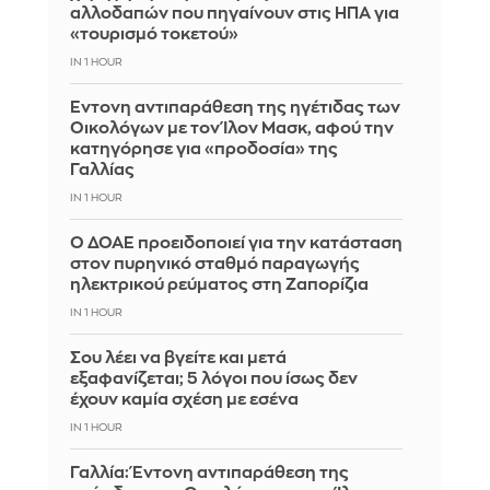
αλλοδαπών που πηγαίνουν στις ΗΠΑ για
«τουρισμό τοκετού»
IN 1 HOUR
Έντονη αντιπαράθεση της ηγέτιδας των
Οικολόγων με τον Ίλον Μασκ, αφού την
κατηγόρησε για «προδοσία» της
Γαλλίας
IN 1 HOUR
Ο ΔΟΑΕ προειδοποιεί για την κατάσταση
στον πυρηνικό σταθμό παραγωγής
ηλεκτρικού ρεύματος στη Ζαπορίζια
IN 1 HOUR
Σου λέει να βγείτε και μετά
εξαφανίζεται; 5 λόγοι που ίσως δεν
έχουν καμία σχέση με εσένα
IN 1 HOUR
Γαλλία: Έντονη αντιπαράθεση της