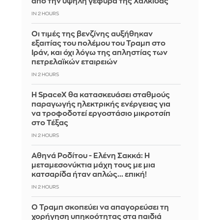
από την υψηλή γέφυρα της Χαλκίδας
IN 2 HOURS
Οι τιμές της βενζίνης αυξήθηκαν
εξαιτίας του πολέμου του Τραμπ στο
Ιράν, και όχι λόγω της απληστίας των
πετρελαϊκών εταιρειών
IN 2 HOURS
Η SpaceX θα κατασκευάσει σταθμούς
παραγωγής ηλεκτρικής ενέργειας για
να τροφοδοτεί εργοστάσιο μικροτσίπ
στο Τέξας
IN 2 HOURS
Αθηνά Ροδίτου - Ελένη Σακκά: Η
μεταμεσονύκτια μάχη τους με μια
κατσαρίδα ήταν απλώς... επική!
IN 2 HOURS
Ο Τραμπ σκοπεύει να απαγορεύσει τη
χορήγηση υπηκοότητας στα παιδιά