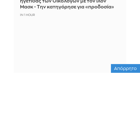
ηγέτιδας των Οικολόγων με τον Ίλον
Μασκ - Την κατηγόρησε για «προδοσία»
IN 1 HOUR
Απόρρητο