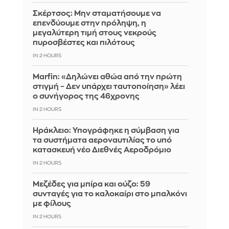
Σκέρτσος: Μην σταματήσουμε να
επενδύουμε στην πρόληψη, η
μεγαλύτερη τιμή στους νεκρούς
πυροσβέστες και πιλότους
IN 2 HOURS
Marfin: «Δηλώνει αθώα από την πρώτη
στιγμή – Δεν υπάρχει ταυτοποίηση» λέει
ο συνήγορος της 46χρονης
IN 2 HOURS
Ηράκλειο: Υπογράφηκε η σύμβαση για
τα συστήματα αεροναυτιλίας το υπό
κατασκευή νέο Διεθνές Αεροδρόμιο
IN 2 HOURS
Μεζέδες για μπίρα και ούζο: 59
συνταγές για το καλοκαίρι στο μπαλκόνι
με φίλους
IN 2 HOURS