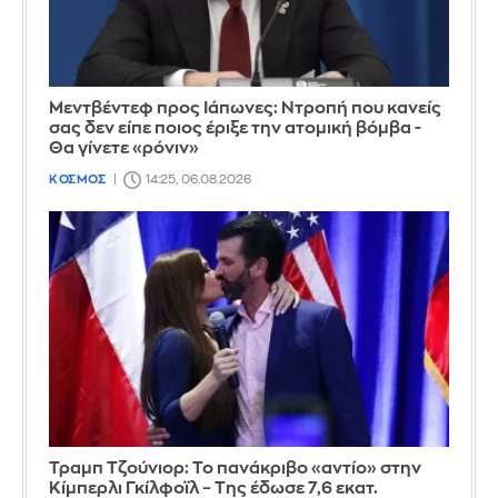
Μεντβέντεφ προς Ιάπωνες: Ντροπή που κανείς
σας δεν είπε ποιος έριξε την ατομική βόμβα -
Θα γίνετε «ρόνιν»
ΚΟΣΜΟΣ
14:25, 06.08.2026
Τραμπ Τζούνιορ: Το πανάκριβο «αντίο» στην
Κίμπερλι Γκίλφοϊλ – Της έδωσε 7,6 εκατ.