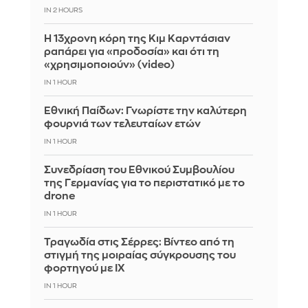
IN 2 HOURS
Η 13χρονη κόρη της Κιμ Καρντάσιαν
ραπάρει για «προδοσία» και ότι τη
«χρησιμοποιούν» (video)
IN 1 HOUR
Εθνική Παίδων: Γνωρίστε την καλύτερη
φουρνιά των τελευταίων ετών
IN 1 HOUR
Συνεδρίαση του Εθνικού Συμβουλίου
της Γερμανίας για το περιστατικό με το
drone
IN 1 HOUR
Τραγωδία στις Σέρρες: Βίντεο από τη
στιγμή της μοιραίας σύγκρουσης του
φορτηγού με ΙΧ
IN 1 HOUR