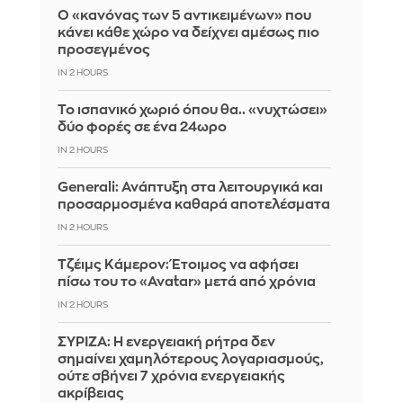
Ο «κανόνας των 5 αντικειμένων» που
κάνει κάθε χώρο να δείχνει αμέσως πιο
προσεγμένος
IN 2 HOURS
Το ισπανικό χωριό όπου θα.. «νυχτώσει»
δύο φορές σε ένα 24ωρο
IN 2 HOURS
Generali: Ανάπτυξη στα λειτουργικά και
προσαρμοσμένα καθαρά αποτελέσματα
IN 2 HOURS
Τζέιμς Κάμερον: Έτοιμος να αφήσει
πίσω του το «Avatar» μετά από χρόνια
IN 2 HOURS
ΣΥΡΙΖΑ: Η ενεργειακή ρήτρα δεν
σημαίνει χαμηλότερους λογαριασμούς,
ούτε σβήνει 7 χρόνια ενεργειακής
ακρίβειας