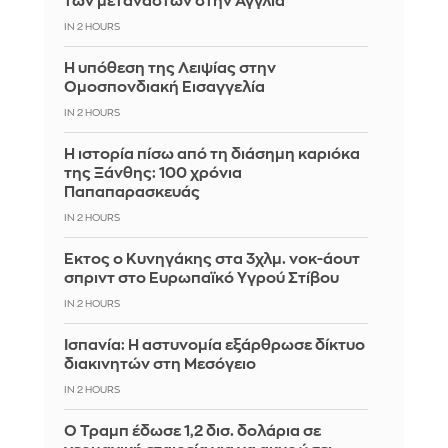
των μεταναστών στην Αγγλία
IN 2 HOURS
Η υπόθεση της Λειψίας στην
Ομοσπονδιακή Εισαγγελία
IN 2 HOURS
Η ιστορία πίσω από τη διάσημη καριόκα
της Ξάνθης: 100 χρόνια
Παπαπαρασκευάς
IN 2 HOURS
Έκτος ο Κυνηγάκης στα 3χλμ. νοκ-άουτ
σπριντ στο Ευρωπαϊκό Υγρού Στίβου
IN 2 HOURS
Ισπανία: Η αστυνομία εξάρθρωσε δίκτυο
διακινητών στη Μεσόγειο
IN 2 HOURS
Ο Τραμπ έδωσε 1,2 δισ. δολάρια σε