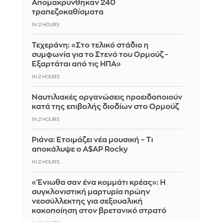
Απομακρύνθηκαν 240
τραπεζοκαθίσματα
IN 2 HOURS
Τεχεράνη: «Στο τελικό στάδιο η
συμφωνία για το Στενό του Ορμούζ -
Εξαρτάται από τις ΗΠΑ»
IN 2 HOURS
Ναυτιλιακές οργανώσεις προειδοποιούν
κατά της επιβολής διοδίων στο Ορμούζ
IN 2 HOURS
Ριάνα: Ετοιμάζει νέα μουσική – Τι
αποκάλυψε ο A$AP Rocky
IN 2 HOURS
«Ένιωθα σαν ένα κομμάτι κρέας»: Η
συγκλονιστική μαρτυρία πρώην
νεοσύλλεκτης για σεξουαλική
κακοποίηση στον βρετανικό στρατό