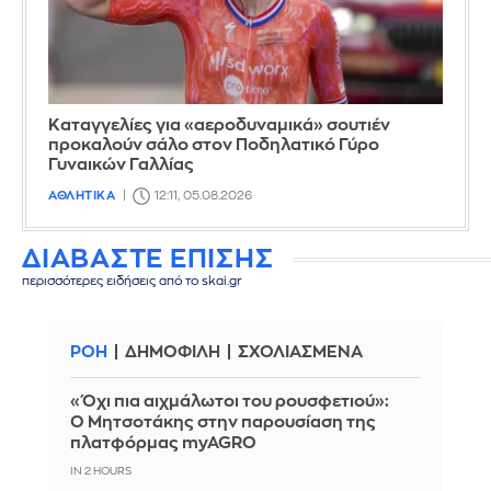
Καταγγελίες για «αεροδυναμικά» σουτιέν
προκαλούν σάλο στον Ποδηλατικό Γύρο
Γυναικών Γαλλίας
ΑΘΛΗΤΙΚΑ
12:11, 05.08.2026
ΔΙΑΒΑΣΤΕ ΕΠΙΣΗΣ
περισσότερες ειδήσεις από το skai.gr
ΡΟΗ
ΔΗΜΟΦΙΛΗ
ΣΧΟΛΙΑΣΜΕΝΑ
«Όχι πια αιχμάλωτοι του ρουσφετιού»:
Ο Μητσοτάκης στην παρουσίαση της
πλατφόρμας myAGRO
IN 2 HOURS