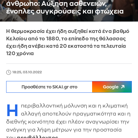
άνθρωπο: Αύξηση ασθενειών,
ένοπλες συγκρούσεις και φτώχεια
Η θερμοκρασία έχει ήδη αυξηθεί κατά ένα βαθμό
Κελσίου από το 1880, το επίπεδο της θάλασσας
έχει ήδη ανέβει κατά 20 εκατοστά τα τελευταία
120 χρόνια
18:25, 03.10.2022
Προσθέστε το SKAI.gr στο
Google
Η
περιβαλλοντική μόλυνση και η κλιματική
αλλαγή αποτελούν πραγματικότητα και η
διεθνής κοινότητα έχει πλέον αναγνωρίσει την
ανάγκη για λήψη μέτρων για την προστασία
του
περιβάλλοντος
.