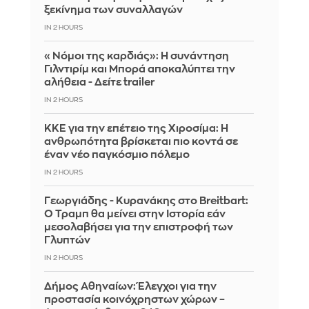
ξεκίνημα των συναλλαγών
IN 2 HOURS
«Νόμοι της καρδιάς»: Η συνάντηση
Γιλντιρίμ και Μπορά αποκαλύπτει την
αλήθεια - Δείτε trailer
IN 2 HOURS
ΚΚΕ για την επέτειο της Χιροσίμα: Η
ανθρωπότητα βρίσκεται πιο κοντά σε
έναν νέο παγκόσμιο πόλεμο
IN 2 HOURS
Γεωργιάδης - Κυρανάκης στο Breitbart:
Ο Τραμπ θα μείνει στην Ιστορία εάν
μεσολαβήσει για την επιστροφή των
Γλυπτών
IN 2 HOURS
Δήμος Αθηναίων: Έλεγχοι για την
προστασία κοινόχρηστων χώρων –