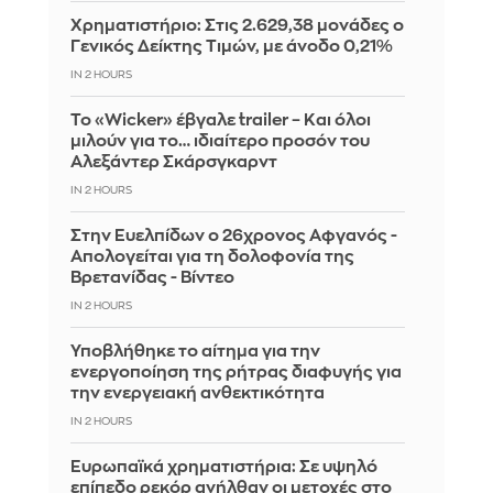
Χρηματιστήριο: Στις 2.629,38 μονάδες ο
Γενικός Δείκτης Τιμών, με άνοδο 0,21%
IN 2 HOURS
Το «Wicker» έβγαλε trailer – Και όλοι
μιλούν για το… ιδιαίτερο προσόν του
Αλεξάντερ Σκάρσγκαρντ
IN 2 HOURS
Στην Ευελπίδων ο 26χρονος Αφγανός -
Απολογείται για τη δολοφονία της
Βρετανίδας - Βίντεο
IN 2 HOURS
Υποβλήθηκε το αίτημα για την
ενεργοποίηση της ρήτρας διαφυγής για
την ενεργειακή ανθεκτικότητα
IN 2 HOURS
Ευρωπαϊκά χρηματιστήρια: Σε υψηλό
επίπεδο ρεκόρ ανήλθαν οι μετοχές στο