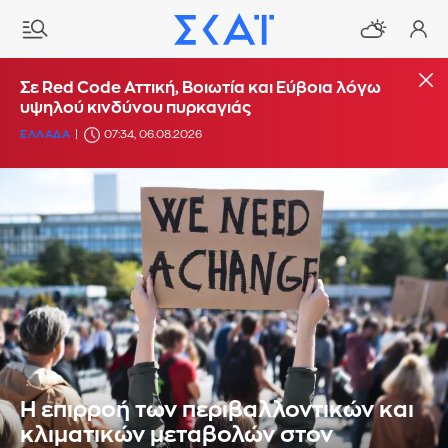
Σε Red Code Αττική, Βοιωτία και Εύβοια λόγω
υψηλού κινδύνου πυρκαγιάς
ΕΛΛΑΔΑ
07:34, 06.08.2026
Η επιρροή των περιβαλλοντικών και
κλιματικών μεταβολών στον