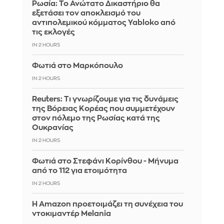
Ρωσία: Το Ανώτατο Δικαστήριο θα
εξετάσει τον αποκλεισμό του
αντιπολεμικού κόμματος Yabloko από
τις εκλογές
IN 2 HOURS
Φωτιά στο Μαρκόπουλο
IN 2 HOURS
Reuters: Τι γνωρίζουμε για τις δυνάμεις
της Βόρειας Κορέας που συμμετέχουν
στον πόλεμο της Ρωσίας κατά της
Ουκρανίας
IN 2 HOURS
Φωτιά στο Στεφάνι Κορίνθου - Μήνυμα
από το 112 για ετοιμότητα
IN 2 HOURS
Η Amazon προετοιμάζει τη συνέχεια του
ντοκιμαντέρ Melania