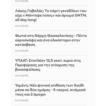
IN 2 HOURS
Λάκης Γαβαλάς: Το πάρτι γενεθλίων του
είχε «Μάντεψε ποιος» και άρωμα GNTM,
all day long!
IN 2 HOURS
Φωτιά στη Θέρμη Θεσσαλονίκης - Πέντε
αεροσκάφη και ένα ελικόπτερο στην
κατάσβεση
IN 2 HOURS
ΥΠΑΑΤ: Επιπλέον 12,5 εκατ. ευρώ στις
Περιφέρειες για την ενίσχυση της
βιοασφάλειας
IN 2 HOURS
Υεμένη: Νέα φονική επίθεση των Χούθι
μέσα σε δύο ημέρες - 5 νεκροί, ανάμεσά
τους και 2 άμαχοι
IN 2 HOURS