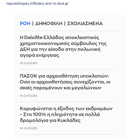
περισσότερες ειδήσεις από το skai.gr
ΡΟΗ
ΔΗΜΟΦΙΛΗ
ΣΧΟΛΙΑΣΜΕΝΑ
Η Deloitte Ελλάδος αποκλειστικός
χρηματοοικονομικός σύμβουλος της
ΔΕΗ για την είσοδο στην πολωνική
αγορά ενέργειας
IN 2 HOURS
ΠΑΣΟΚ για αρχειοθέτηση υποκλοπών:
Όσο οι αρχειοθετήσεις συνεχίζονται, οι
σκιές παραμένουν και μεγαλώνουν
IN 2 HOURS
Κορυφώνεται η έξοδος των εκδρομέων
– Στο 100% η πληρότητα σε πολλά
δρομολόγια για Κυκλάδες
IN 2 HOURS