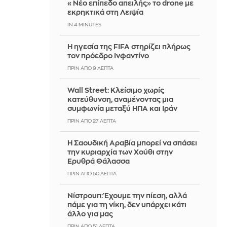
«Νέο επίπεδο απειλής» το drone με
εκρηκτικά στη Λειψία
IN 4 MINUTES
Η ηγεσία της FIFA στηρίζει πλήρως
τον πρόεδρο Ινφαντίνο
ΠΡΙΝ ΑΠΌ 9 ΛΕΠΤΆ
Wall Street: Κλείσιμο χωρίς
κατεύθυνση, αναμένοντας μια
συμφωνία μεταξύ ΗΠΑ και Ιράν
ΠΡΙΝ ΑΠΌ 27 ΛΕΠΤΆ
Η Σαουδική Αραβία μπορεί να σπάσει
την κυριαρχία των Χούθι στην
Ερυθρά Θάλασσα
ΠΡΙΝ ΑΠΌ 50 ΛΕΠΤΆ
Νίστρουπ: Έχουμε την πίεση, αλλά
πάμε για τη νίκη, δεν υπάρχει κάτι
άλλο για μας
ΠΡΙΝ ΑΠΌ 51 ΛΕΠΤΆ