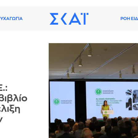
ΥΧΑΓΩΓΙΑ
ΡΟΗ ΕΙ
.:
βιβλίο
έλιξη
ν