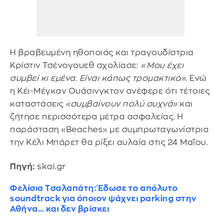
Η βραβευμένη ηθοποιός και τραγουδίστρια
Κρίστιν Τσένογουεθ σχολίασε:
«Μου έχει
συμβεί κι εμένα. Είναι κάπως τρομακτικό»
. Ενώ
η Κέι-Μέγκαν Ουάσινγκτον ανέφερε ότι τέτοιες
καταστάσεις
«συμβαίνουν πολύ συχνά»
και
ζήτησε περισσότερα μέτρα ασφαλείας. Η
παράσταση «Beaches» με συμπρωταγωνίστρια
την Κέλι Μπάρετ θα ρίξει αυλαία στις 24 Μαΐου.
Πηγή:
skai.gr
Φελίσια Τσαλαπάτη: Έδωσε το απόλυτο
soundtrack για όποιον ψάχνει parking στην
Αθήνα… και δεν βρίσκει