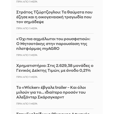
ΠΡΙΝ ΑΠΌ 1 ΜΈΡΑ
Στράτος Τζώρτζογλου: Τα θαύματα που
έζησε και η οικογενειακή τραγωδία που
τον σημάδεψε
ΠΡΙΝ ΑΠΌ 1 ΜΈΡΑ
«Όχι πια αιχμάλωτοι του ρουσφετιού»:
Ο Μητσοτάκης στην παρουσίαση της
πλατφόρμας myAGRO
ΠΡΙΝ ΑΠΌ 1 ΜΈΡΑ
Χρηματιστήριο: Στις 2.629,38 μονάδες ο
Γενικός Δείκτης Τιμών, με άνοδο 0,21%
ΠΡΙΝ ΑΠΌ 1 ΜΈΡΑ
Το «Wicker» έβγαλε trailer – Και όλοι
μιλούν για το… ιδιαίτερο προσόν του
Αλεξάντερ Σκάρσγκαρντ
ΠΡΙΝ ΑΠΌ 1 ΜΈΡΑ