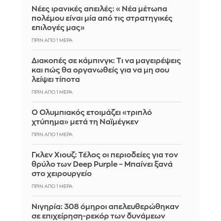
Νέες ιρανικές απειλές: «Νέα μέτωπα
πολέμου είναι μία από τις στρατηγικές
επιλογές μας»
ΠΡΙΝ ΑΠΌ 1 ΜΈΡΑ
Διακοπές σε κάμπινγκ: Τι να μαγειρέψεις
και πώς θα οργανωθείς για να μη σου
λείψει τίποτα
ΠΡΙΝ ΑΠΌ 1 ΜΈΡΑ
Ο Ολυμπιακός ετοιμάζει «τριπλό
χτύπημα» μετά τη Ναϊμέγκεν
ΠΡΙΝ ΑΠΌ 1 ΜΈΡΑ
Γκλεν Χιουζ: Τέλος οι περιοδείες για τον
θρύλο των Deep Purple – Μπαίνει ξανά
στο χειρουργείο
ΠΡΙΝ ΑΠΌ 1 ΜΈΡΑ
Νιγηρία: 308 όμηροι απελευθερώθηκαν
σε επιχείρηση-ρεκόρ των δυνάμεων