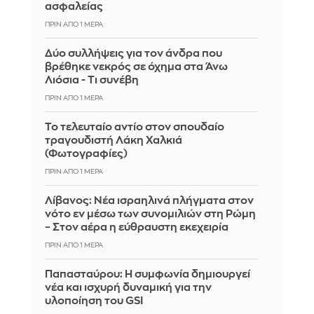
ασφαλείας
ΠΡΙΝ ΑΠΌ 1 ΜΈΡΑ
Δύο συλλήψεις για τον άνδρα που
βρέθηκε νεκρός σε όχημα στα Άνω
Λιόσια - Τι συνέβη
ΠΡΙΝ ΑΠΌ 1 ΜΈΡΑ
Το τελευταίο αντίο στον σπουδαίο
τραγουδιστή Λάκη Χαλκιά
(Φωτογραφίες)
ΠΡΙΝ ΑΠΌ 1 ΜΈΡΑ
Λίβανος: Νέα ισραηλινά πλήγματα στον
νότο εν μέσω των συνομιλιών στη Ρώμη
– Στον αέρα η εύθραυστη εκεχειρία
ΠΡΙΝ ΑΠΌ 1 ΜΈΡΑ
Παπασταύρου: Η συμφωνία δημιουργεί
νέα και ισχυρή δυναμική για την
υλοποίηση του GSI