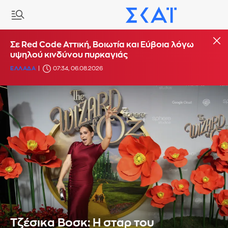
Σε Red Code Αττική, Βοιωτία και Εύβοια λόγω
υψηλού κινδύνου πυρκαγιάς
ΕΛΛΑΔΑ
07:34, 06.08.2026
Τζέσικα Βοσκ: Η σταρ του