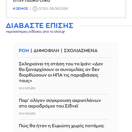
στον Λευκό Οίκο
ΚΟΣΜΟΣ
07:20, 08.08.2026
ΔΙΑΒΑΣΤΕ ΕΠΙΣΗΣ
περισσότερες ειδήσεις από το skai.gr
ΡΟΗ
ΔΗΜΟΦΙΛΗ
ΣΧΟΛΙΑΣΜΕΝΑ
Σκληραίνει τη στάση του το Ιράν: «Δεν
θα ξαναρχίσουν οι συνομιλίες αν δεν
διορθώσουν οι ΗΠΑ τις παραβιάσεις
τους»
IN 2 HOURS
Παρ' ολίγον σύγκρουση αεροπλάνων
στο αεροδρόμιο του Σίδνεϊ
IN 2 HOURS
Πώς θα ήταν η Ευρώπη χωρίς ποτάμια;