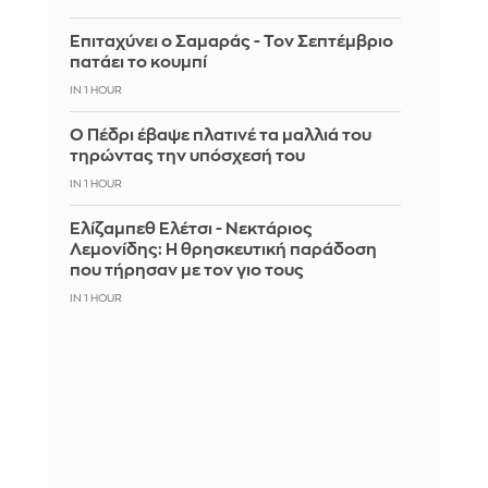
Επιταχύνει ο Σαμαράς - Τον Σεπτέμβριο
πατάει το κουμπί
IN 1 HOUR
Ο Πέδρι έβαψε πλατινέ τα μαλλιά του
τηρώντας την υπόσχεσή του
IN 1 HOUR
Ελίζαμπεθ Ελέτσι - Νεκτάριος
Λεμονίδης: Η θρησκευτική παράδοση
που τήρησαν με τον γιο τους
IN 1 HOUR