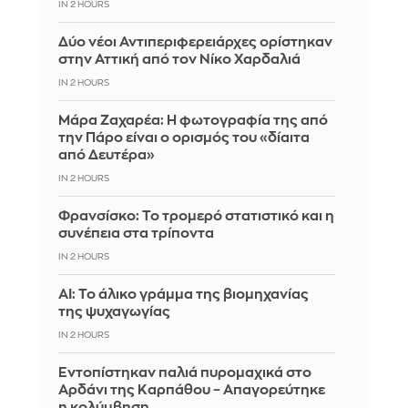
IN 2 HOURS
Δύο νέοι Αντιπεριφερειάρχες ορίστηκαν
στην Αττική από τον Νίκο Χαρδαλιά
IN 2 HOURS
Μάρα Ζαχαρέα: Η φωτογραφία της από
την Πάρο είναι ο ορισμός του «δίαιτα
από Δευτέρα»
IN 2 HOURS
Φρανσίσκο: Το τρομερό στατιστικό και η
συνέπεια στα τρίποντα
IN 2 HOURS
AI: Το άλικο γράμμα της βιομηχανίας
της ψυχαγωγίας
IN 2 HOURS
Εντοπίστηκαν παλιά πυρομαχικά στο
Αρδάνι της Καρπάθου – Απαγορεύτηκε
η κολύμβηση