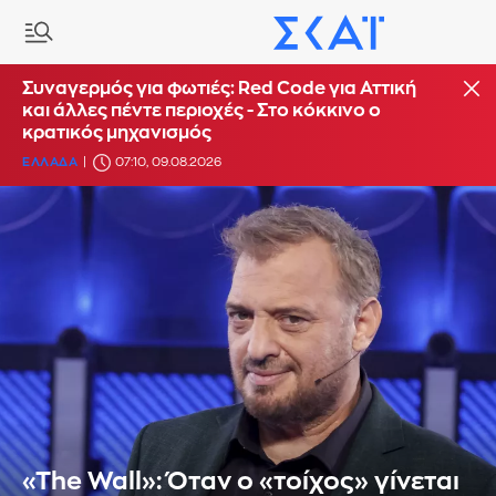
Συναγερμός για φωτιές: Red Code για Αττική
και άλλες πέντε περιοχές - Στο κόκκινο ο
κρατικός μηχανισμός
ΕΛΛΑΔΑ
07:10, 09.08.2026
«The Wall»: Όταν ο «τοίχος» γίνεται