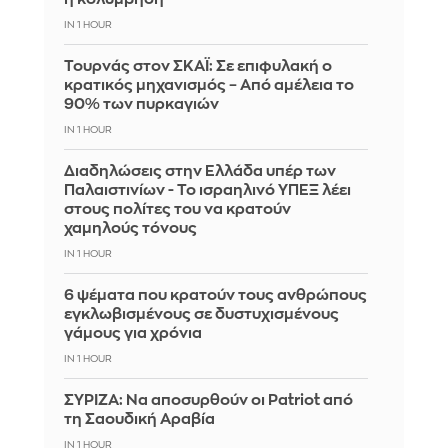
IN 1 HOUR
Τουρνάς στον ΣΚΑΪ: Σε επιφυλακή ο
κρατικός μηχανισμός – Από αμέλεια το
90% των πυρκαγιών
IN 1 HOUR
Διαδηλώσεις στην Ελλάδα υπέρ των
Παλαιστινίων - Το ισραηλινό ΥΠΕΞ λέει
στους πολίτες του να κρατούν
χαμηλούς τόνους
IN 1 HOUR
6 ψέματα που κρατούν τους ανθρώπους
εγκλωβισμένους σε δυστυχισμένους
γάμους για χρόνια
IN 1 HOUR
ΣΥΡΙΖΑ: Να αποσυρθούν οι Patriot από
τη Σαουδική Αραβία
IN 1 HOUR