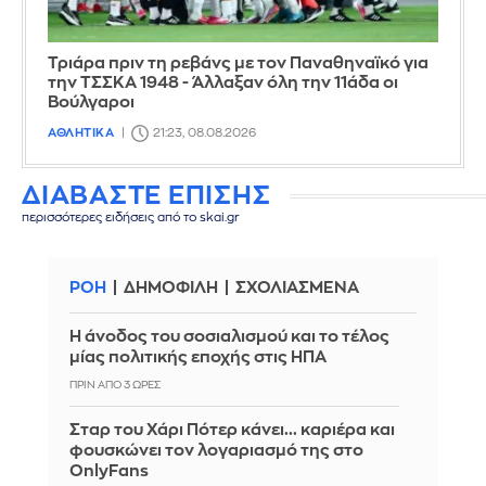
Τριάρα πριν τη ρεβάνς με τον Παναθηναϊκό για
την ΤΣΣΚΑ 1948 - Άλλαξαν όλη την 11άδα οι
Βούλγαροι
ΑΘΛΗΤΙΚΑ
21:23, 08.08.2026
ΔΙΑΒΑΣΤΕ ΕΠΙΣΗΣ
περισσότερες ειδήσεις από το skai.gr
ΡΟΗ
ΔΗΜΟΦΙΛΗ
ΣΧΟΛΙΑΣΜΕΝΑ
Η άνοδος του σοσιαλισμού και το τέλος
μίας πολιτικής εποχής στις ΗΠΑ
ΠΡΙΝ ΑΠΌ 3 ΏΡΕΣ
Σταρ του Χάρι Πότερ κάνει... καριέρα και
φουσκώνει τον λογαριασμό της στο
OnlyFans