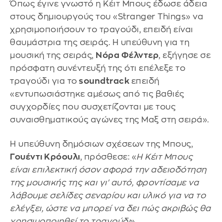
Όπως έγινε γνωστό η Κέιτ Μπους έδωσε άδεια
στους δημιουργούς του «Stranger Things» να
χρησιμοποιήσουν το τραγούδι, επειδή είναι
θαυμάστρια της σειράς. Η υπεύθυνη για τη
μουσική της σειράς,
Νόρα Φέλντερ
, εξήγησε σε
πρόσφατη συνέντευξή της ότι επέλεξε το
τραγούδι για το
soundtrack
επειδή
«εντυπωσιάστηκε αμέσως από τις βαθιές
συγχορδίες που συσχετίζονται με τους
συναισθηματικούς αγώνες της Μαξ στη σειρά».
Η υπεύθυνη δημόσιων σχέσεων της Μπους,
Γουέντι Κρόουλι
, πρόσθεσε: «
Η Κέιτ Μπους
είναι επιλεκτική όσον αφορά την αδειοδότηση
της μουσικής της και γι' αυτό, φροντίσαμε να
λάβουμε σελίδες σεναρίου και υλικό για να το
ελέγξει, ώστε να μπορεί να δει πώς ακριβώς θα
χρησιμοποιηθεί το τραγούδι
».