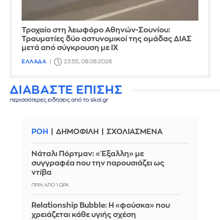
Τροχαίο στη λεωφόρο Αθηνών-Σουνίου:
Τραυματίες δύο αστυνομικοί της ομάδας ΔΙΑΣ
μετά από σύγκρουση με ΙΧ
ΕΛΛΑΔΑ
23:55, 08.08.2026
ΔΙΑΒΑΣΤΕ ΕΠΙΣΗΣ
περισσότερες ειδήσεις από το skai.gr
ΡΟΗ
ΔΗΜΟΦΙΛΗ
ΣΧΟΛΙΑΣΜΕΝΑ
Νάταλι Πόρτμαν: «Έξαλλη» με
συγγραφέα που την παρουσιάζει ως
ντίβα
ΠΡΙΝ ΑΠΌ 1 ΏΡΑ
Relationship Bubble: Η «φούσκα» που
χρειάζεται κάθε υγιής σχέση