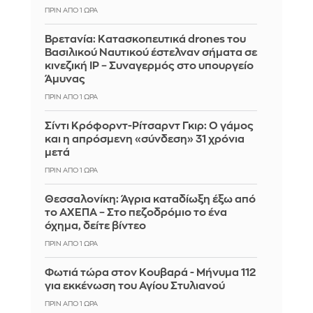
ΠΡΙΝ ΑΠΌ 1 ΏΡΑ
Βρετανία: Κατασκοπευτικά drones του
Βασιλικού Ναυτικού έστελναν σήματα σε
κινεζική IP – Συναγερμός στο υπουργείο
Άμυνας
ΠΡΙΝ ΑΠΌ 1 ΏΡΑ
Σίντι Κρόφορντ-Ρίτσαρντ Γκιρ: Ο γάμος
και η απρόσμενη «σύνδεση» 31 χρόνια
μετά
ΠΡΙΝ ΑΠΌ 1 ΏΡΑ
Θεσσαλονίκη: Άγρια καταδίωξη έξω από
το ΑΧΕΠΑ – Στο πεζοδρόμιο το ένα
όχημα, δείτε βίντεο
ΠΡΙΝ ΑΠΌ 1 ΏΡΑ
Φωτιά τώρα στον Κουβαρά - Μήνυμα 112
για εκκένωση του Αγίου Στυλιανού
ΠΡΙΝ ΑΠΌ 1 ΏΡΑ