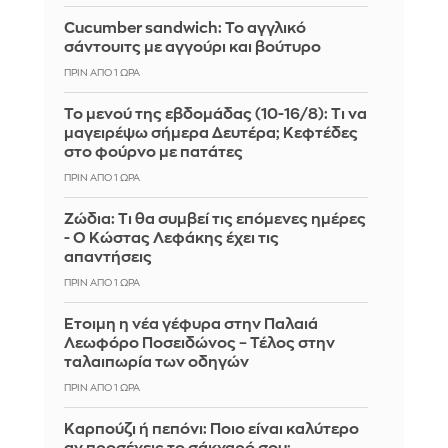
Cucumber sandwich: Το αγγλικό
σάντουιτς με αγγούρι και βούτυρο
ΠΡΙΝ ΑΠΌ 1 ΏΡΑ
Το μενού της εβδομάδας (10-16/8): Τι να
μαγειρέψω σήμερα Δευτέρα; Κεφτέδες
στο φούρνο με πατάτες
ΠΡΙΝ ΑΠΌ 1 ΏΡΑ
Ζώδια: Τι θα συμβεί τις επόμενες ημέρες
- Ο Κώστας Λεφάκης έχει τις
απαντήσεις
ΠΡΙΝ ΑΠΌ 1 ΏΡΑ
Έτοιμη η νέα γέφυρα στην Παλαιά
Λεωφόρο Ποσειδώνος – Τέλος στην
ταλαιπωρία των οδηγών
ΠΡΙΝ ΑΠΌ 1 ΏΡΑ
Καρπούζι ή πεπόνι: Ποιο είναι καλύτερο