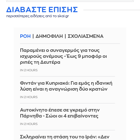
ΔΙΑΒΑΣΤΕ ΕΠΙΣΗΣ
περισσότερες ειδήσεις από το skai.gr
ΡΟΗ
ΔΗΜΟΦΙΛΗ
ΣΧΟΛΙΑΣΜΕΝΑ
Παραμένει ο συναγερμός για τους
ισχυρούς ανέμους - Έως 9 μποφόρ οι
ριπές τη Δευτέρα
IN 2 HOURS
Φιντάν για Κυπριακό: Για εμάς η ιδανική
λύση είναι η αναγνώριση δύο κρατών
IN 2 HOURS
Αυτοκίνητο έπεσε σε γκρεμό στην
Πάρνηθα - Σώοι οι 4 επιβαίνοντες
IN 2 HOURS
Σκληραίνει τη στάση του το Ιράν: «Δεν