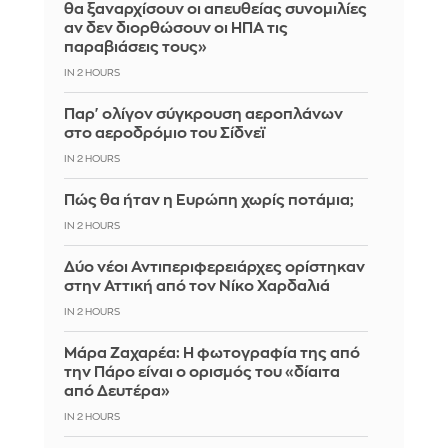
θα ξαναρχίσουν οι απευθείας συνομιλίες
αν δεν διορθώσουν οι ΗΠΑ τις
παραβιάσεις τους»
IN 2 HOURS
Παρ' ολίγον σύγκρουση αεροπλάνων
στο αεροδρόμιο του Σίδνεϊ
IN 2 HOURS
Πώς θα ήταν η Ευρώπη χωρίς ποτάμια;
IN 2 HOURS
Δύο νέοι Αντιπεριφερειάρχες ορίστηκαν
στην Αττική από τον Νίκο Χαρδαλιά
IN 2 HOURS
Μάρα Ζαχαρέα: Η φωτογραφία της από
την Πάρο είναι ο ορισμός του «δίαιτα
από Δευτέρα»
IN 2 HOURS