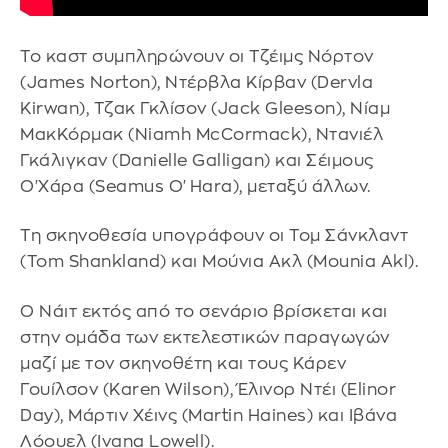
τους άφησε.
Το καστ συμπληρώνουν οι Τζέιμς Νόρτον
(James Norton), Ντέρβλα Κίρβαν (Dervla
Kirwan), Τζακ Γκλίσον (Jack Gleeson), Νίαμ
ΜακΚόρμακ (Niamh McCormack), Ντανιέλ
Γκάλιγκαν (Danielle Galligan) και Σέιμους
Ο'Χάρα (Seamus O'Hara), μεταξύ άλλων.
Τη σκηνοθεσία υπογράφουν οι Τομ Σάνκλαντ
(Tom Shankland) και Μούνια Ακλ (Mounia Akl).
Ο Νάιτ εκτός από το σενάριο βρίσκεται και
στην ομάδα των εκτελεστικών παραγωγών
μαζί με τον σκηνοθέτη και τους Κάρεν
Γουίλσον (Karen Wilson), Έλινoρ Ντέι (Elinor
Day), Μάρτιν Χέινς (Martin Haines) και Ιβάνα
Λόουελ (Ivana Lowell).