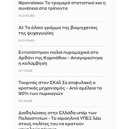
Φρανσίσκο: Το τρομερό στατιστικό και η
συνέπεια στα τρίποντα
IN 2 HOURS
AI: Το άλικο γράμμα της βιομηχανίας
της ψυχαγωγίας
IN 2 HOURS
Εντοπίστηκαν παλιά πυρομαχικά στο
Αρδάνι της Καρπάθου – Απαγορεύτηκε
η κολύμβηση
IN 1 HOUR
Τουρνάς στον ΣΚΑΪ: Σε επιφυλακή ο
κρατικός μηχανισμός – Από αμέλεια το
90% των πυρκαγιών
IN 1 HOUR
Διαδηλώσεις στην Ελλάδα υπέρ των
Παλαιστινίων - Το ισραηλινό ΥΠΕΞ λέει
στους πολίτες του να κρατούν