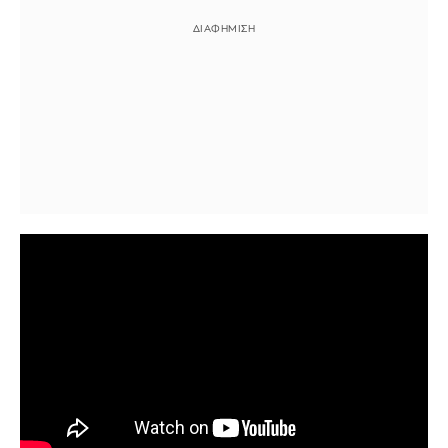
Η σειρά των
οκτώ επεισοδίων
ξεκινά μετά τον
θάνατο του Μπέντζαμιν Γκίνες (Benjamin
Guiness), του ανθρώπου που ευθύνεται για την
τεράστια επιτυχία της ζυθοποιίας και εστιάζει
στα τέσσερα παιδιά του - τους Arthur (Άντονι
Μπόιλ) Edward (Λούις Πάρτριτζ), Anne (Έμιλι
Φέρν) και Ben (Φίον Ο'Σέι) - που καλούνται να
διαχειριστούν την τεράστια αυτοκρατορία που