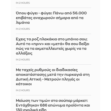
IN 2 HOURS
Όπου φύγει - φύγει: Πάνω από 56.000
επιβάτες αναχωρούν σήμερα από τα
λιμάνια
IN 2 HOURS
Έχεις τα ροζ πλακάκια στο μπάνιο σου;
Αυτό το «πριν» και «μετά» θα σου δείξει
πώς να τα εκμεταλλευτείς χωρίς να τα
αλλάξεις
IN 2 HOURS
Με ταχείς ρυθμούς οι διαδικασίες
αποκατάστασης μετά την πυρκαγιά στη
Δυτική Αττική - Μετρούν πληγές οι
κάτοικοι
IN 2 HOURS
Μείωση των τιμών στα σούπερ μάρκετ:
Εντάχθηκαν 686 επώνυμα προϊόντα και
130 σχολικά είδη