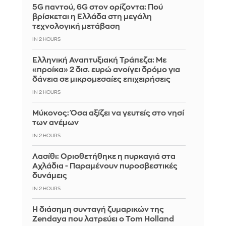
5G παντού, 6G στον ορίζοντα: Πού
βρίσκεται η Ελλάδα στη μεγάλη
τεχνολογική μετάβαση
IN 2 HOURS
Ελληνική Αναπτυξιακή Τράπεζα: Με
«προίκα» 2 δισ. ευρώ ανοίγει δρόμο για
δάνεια σε μικρομεσαίες επιχειρήσεις
IN 2 HOURS
Μύκονος: Όσα αξίζει να γευτείς στο νησί
των ανέμων
IN 2 HOURS
Λασίθι: Οριοθετήθηκε η πυρκαγιά στα
Αχλάδια - Παραμένουν πυροσβεστικές
δυνάμεις
IN 2 HOURS
Η διάσημη συνταγή ζυμαρικών της
Zendaya που λατρεύει ο Tom Holland