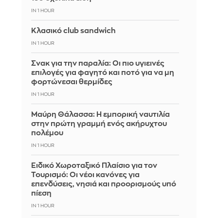
IN 1 HOUR
Κλασικό club sandwich
IN 1 HOUR
Σνακ για την παραλία: Οι πιο υγιεινές
επιλογές για φαγητό και ποτό για να μη
φορτώνεσαι θερμίδες
IN 1 HOUR
Μαύρη Θάλασσα: Η εμπορική ναυτιλία
στην πρώτη γραμμή ενός ακήρυχτου
πολέμου
IN 1 HOUR
Ειδικό Χωροταξικό Πλαίσιο για τον
Τουρισμό: Οι νέοι κανόνες για
επενδύσεις, νησιά και προορισμούς υπό
πίεση
IN 1 HOUR