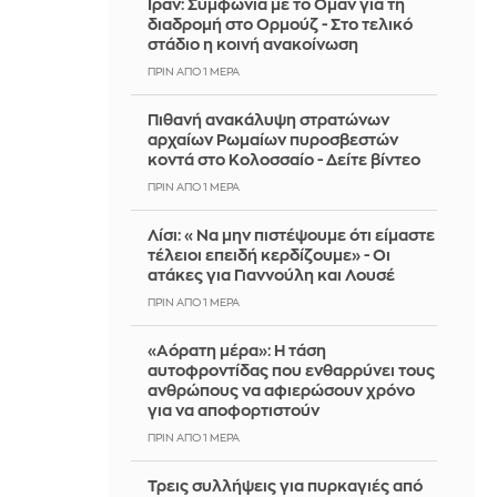
Ιράν: Συμφωνία με το Ομάν για τη
διαδρομή στο Ορμούζ - Στο τελικό
στάδιο η κοινή ανακοίνωση
ΠΡΙΝ ΑΠΌ 1 ΜΈΡΑ
Πιθανή ανακάλυψη στρατώνων
αρχαίων Ρωμαίων πυροσβεστών
κοντά στο Κολοσσαίο - Δείτε βίντεο
ΠΡΙΝ ΑΠΌ 1 ΜΈΡΑ
Λίσι: «Να μην πιστέψουμε ότι είμαστε
τέλειοι επειδή κερδίζουμε» - Οι
ατάκες για Γιαννούλη και Λουσέ
ΠΡΙΝ ΑΠΌ 1 ΜΈΡΑ
«Αόρατη μέρα»: Η τάση
αυτοφροντίδας που ενθαρρύνει τους
ανθρώπους να αφιερώσουν χρόνο
για να αποφορτιστούν
ΠΡΙΝ ΑΠΌ 1 ΜΈΡΑ
Τρεις συλλήψεις για πυρκαγιές από