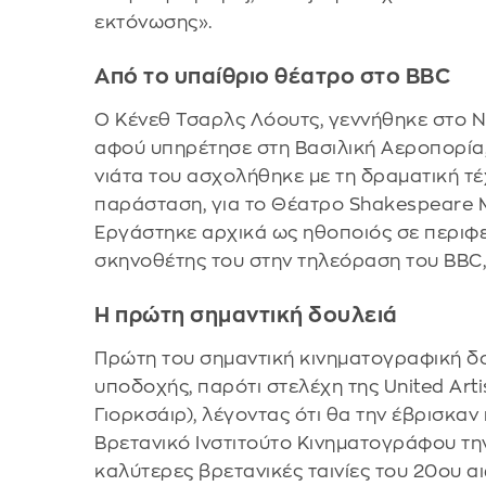
εκτόνωσης».
Από το υπαίθριο θέατρο στο BBC
Ο Κένεθ Τσαρλς Λόουτς, γεννήθηκε στο Νιο
αφού υπηρέτησε στη Βασιλική Αεροπορία
νιάτα του ασχολήθηκε με τη δραματική τέ
παράσταση, για το Θέατρο Shakespeare M
Εργάστηκε αρχικά ως ηθοποιός σε περιφε
σκηνοθέτης του στην τηλεόραση του BBC, γ
Η πρώτη σημαντική δουλειά
Πρώτη του σημαντική κινηματογραφική δο
υποδοχής, παρότι στελέχη της United Arti
Γιορκσάιρ), λέγοντας ότι θα την έβρισκαν
Βρετανικό Ινστιτούτο Κινηματογράφου την
καλύτερες βρετανικές ταινίες του 20ου α