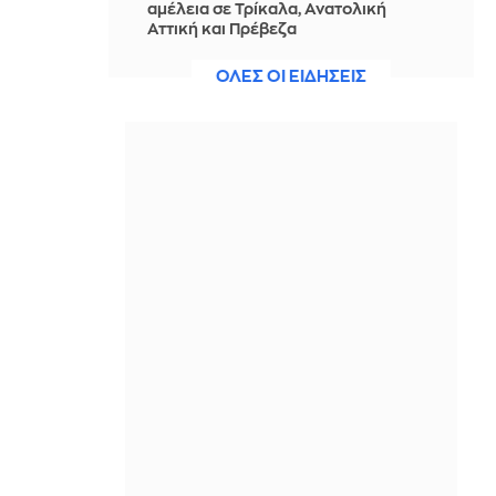
αμέλεια σε Τρίκαλα, Ανατολική
Αττική και Πρέβεζα
ΠΡΙΝ ΑΠΌ 1 ΜΈΡΑ
ΟΛΕΣ ΟΙ ΕΙΔΗΣΕΙΣ
Συμφωνία AKTOR - Motor Oil για
εξαγορά του 75% των Ηλέκτωρ και
Thalis
ΠΡΙΝ ΑΠΌ 1 ΜΈΡΑ
Έξοδος με θέα: Αυτές οι 19 ταράτσες
είναι ταμάμ για το καλοκαίρι στην
Αθήνα
ΠΡΙΝ ΑΠΌ 1 ΜΈΡΑ
Χρηματιστήριο-Κλείσιμο: Πτώση
κατά 0,18%, στα 315,71 εκατ. ευρώ ο
τζίρος
ΠΡΙΝ ΑΠΌ 1 ΜΈΡΑ
Μητσοτάκης για διασύνδεση με
Κύπρο: Ισχυρή ψήφος στον
ενεργειακό τομέα της Ελλάδας η