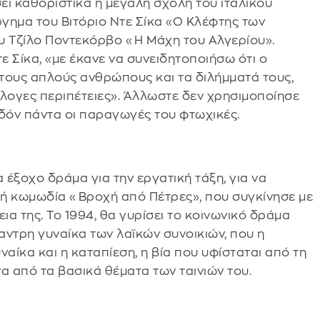
σει καθοριστικά η μεγάλη σχολή του ιταλικού
ργημα του Βιτόριο Ντε Σίκα «Ο Κλέφτης των
υ Τζίλο Ποντεκόρβο «Η Μάχη του Αλγερίου».
Ντε Σίκα, «με έκανε να συνειδητοποιήσω ότι ο
ους απλούς ανθρώπους και τα διλήμματά τους,
άλογες περιπέτειες». Άλλωστε δεν χρησιμοποίησε
χεδόν πάντα οι παραγωγές του φτωχικές.
α έξοχο δράμα για την εργατική τάξη, για να
ική κωμωδία «Βροχή από Πέτρες», που συγκίνησε με
ια της. Το 1994, θα γυρίσει το κοινωνικό δράμα
παντρη γυναίκα των λαϊκών συνοικιών, που η
υναίκα και η καταπίεση, η βία που υφίσταται από τη
να από τα βασικά θέματα των ταινιών του.