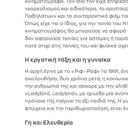
κινηματογράφο. Τον ίδιο τον είχε επηρεά
νεορεαλισμού και ειδικότερα, το αριστού
Ποδηλάτων» και το συνταρακτικό φιλμ το
Όπως είχε πει ο ίδιος, για την ταινία του 
κινηματογράφος θα μπορούσε να αφορά τ
δεν αφορούσε ταινίες για αστέρες ή παρ
ποτέ σταρ στις ταινίες του και φυσικά σ
Η εργατική τάξη και η γυναίκα
Η αρχή έγινε με το «Ριφ -Ραφ» το 1991, έν
ακολουθήσει, δυο χρόνια μετά, η κοινων
την ανθρωπιά της και σόκαρε με την αλήθε
«Ladybird, Ladybird», με ηρωίδα μία ανύ
πρόνοια τής παίρνει τα έξι παιδιά της. Η γ
φτώχεια και την περιθωριοποίηση, είναι έ
Γη και Ελευθερία