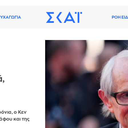
ΥΧΑΓΩΓΙΑ
ΡΟΗ ΕΙ
ά,
όνια, ο Κεν
άφου και της