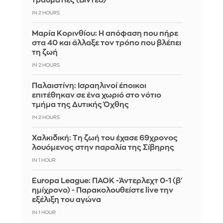
τραυματίες (Βίντεο)
IN 2 HOURS
Μαρία Κορινθίου: Η απόφαση που πήρε
στα 40 και άλλαξε τον τρόπο που βλέπει
τη ζωή
IN 2 HOURS
Παλαιστίνη: Ισραηλινοί έποικοι
επιτέθηκαν σε ένα χωριό στο νότιο
τμήμα της Δυτικής Όχθης
IN 2 HOURS
Χαλκιδική: Τη ζωή του έχασε 69χρονος
λουόμενος στην παραλία της Σίβηρης
IN 1 HOUR
Europa League: ΠΑΟΚ -Άντερλεχτ 0-1 (β'
ημίχρονο) - Παρακολουθείστε live την
εξέλιξη του αγώνα
IN 1 HOUR