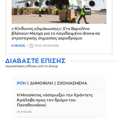
«Κίνδυνος κλιμάκωσης»: Στο Βερολίνο
βλέπουν Μόσχα για το παγιδευμένο drone σε
στρατηγικής σημασίας αεροδρόμιο
ΚΟΣΜΟΣ
10:13, 06.08.2026
ΔΙΑΒΑΣΤΕ ΕΠΙΣΗΣ
περισσότερες ειδήσεις από το skai.gr
ΡΟΗ
ΔΗΜΟΦΙΛΗ
ΣΧΟΛΙΑΣΜΕΝΑ
Η Μπεσίκτας «έσπρωξε» την Χράντετς
Κράλοβε προς τον δρόμο του
Παναθηναϊκού
IN 2 HOURS