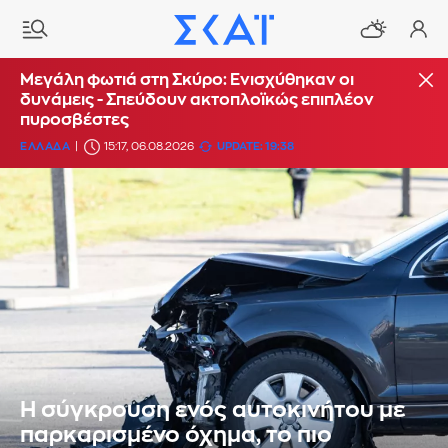
Μεγάλη φωτιά στη Σκύρο: Ενισχύθηκαν οι
δυνάμεις - Σπεύδουν ακτοπλοϊκώς επιπλέον
πυροσβέστες
ΕΛΛΑΔΑ
15:17, 06.08.2026
UPDATE: 19:38
Η σύγκρουση ενός αυτοκινήτου με
παρκαρισμένο όχημα, το πιο