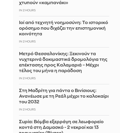
χτυπούν «καμπανάκι»
IN 2 HOURS
Ιοί από τεχνητή νοημοσύνη: Το ιστορικό
ορόσημο που διχάζει την επιστημονική
κοινότητα
IN 2 HOURS
Μετρό Θεσσαλονίκης: Ξεκινούν τα
νυχτερινά δοκιμαστικά δρομολόγια της
επέκτασης προς Καλαμαριά – Μέχρι
τέλος του μήνα η παράδοση
IN 2 HOURS
Στη Μαδρίτη για πάντα ο Βινίσιους:
Ανανέωσε με τη Ρεάλ μέχρι το καλοκαίρι
του 2032
IN 2 HOURS
Συρία: Βόμβα εξερράγη σε λεωφορείο
κοντά στη Δαμασκό - 2 νεκροί και 13