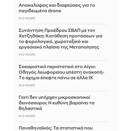
Αποκαλύψεις και διαψεύσεις για το
παγιδευμένο drone
IN 2 HOURS
Συνάντηση Προέδρου ΣΒΑΠ με τον
Χατζηδάκη: Κατάθεση προτάσεων για
το φορολογικό, χωροταξικό και
εργασιακό πλαίσιο της Μεταποίησης
IN 2 HOURS
Σοκαριστικό περιστατικό στο Αίγιο:
Οδηγός λεωφορείου υπέστη ανακοπή-
Tο όχημα έπεφτε πάνω σε άλλα ΙΧ
IN 2 HOURS
Γιατί δεν υπήρχαν μικροσκοπικοί
δεινόσαυροι; Η ευθύνη βαραίνει τα
θηλαστικά
IN 2 HOURS
Παναθηναϊκός: Τα στατιστικά που