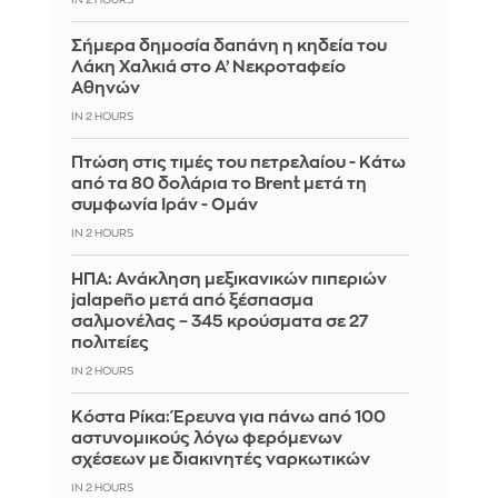
IN 2 HOURS
Σήμερα δημοσία δαπάνη η κηδεία του
Λάκη Χαλκιά στο Α’ Νεκροταφείο
Αθηνών
IN 2 HOURS
Πτώση στις τιμές του πετρελαίου - Κάτω
από τα 80 δολάρια το Brent μετά τη
συμφωνία Ιράν - Ομάν
IN 2 HOURS
ΗΠΑ: Ανάκληση μεξικανικών πιπεριών
jalapeño μετά από ξέσπασμα
σαλμονέλας – 345 κρούσματα σε 27
πολιτείες
IN 2 HOURS
Κόστα Ρίκα: Έρευνα για πάνω από 100
αστυνομικούς λόγω φερόμενων
σχέσεων με διακινητές ναρκωτικών
IN 2 HOURS