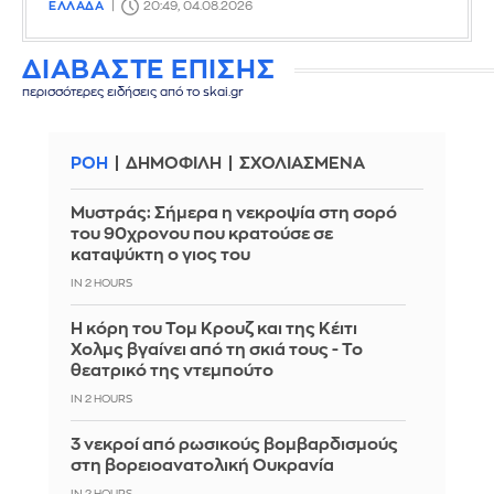
ΕΛΛΑΔΑ
20:49, 04.08.2026
ΔΙΑΒΑΣΤΕ ΕΠΙΣΗΣ
περισσότερες ειδήσεις από το skai.gr
ΡΟΗ
ΔΗΜΟΦΙΛΗ
ΣΧΟΛΙΑΣΜΕΝΑ
Mυστράς: Σήμερα η νεκροψία στη σορό
του 90χρονου που κρατούσε σε
καταψύκτη ο γιος του
IN 2 HOURS
Η κόρη του Τομ Κρουζ και της Κέιτι
Χολμς βγαίνει από τη σκιά τους - Το
θεατρικό της ντεμπούτο
IN 2 HOURS
3 νεκροί από ρωσικούς βομβαρδισμούς
στη βορειοανατολική Ουκρανία