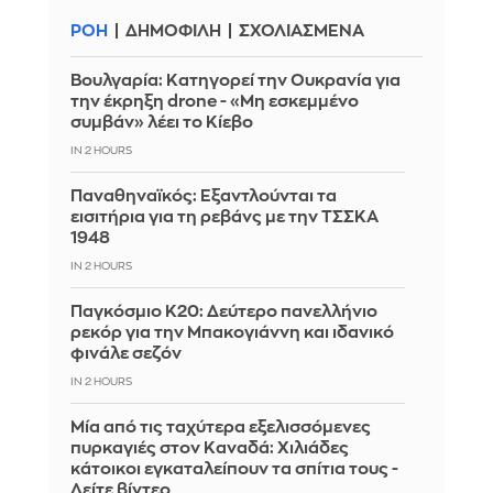
ΡΟΗ
ΔΗΜΟΦΙΛΗ
ΣΧΟΛΙΑΣΜΕΝΑ
Βουλγαρία: Κατηγορεί την Ουκρανία για
την έκρηξη drone - «Μη εσκεμμένο
συμβάν» λέει το Κίεβο
IN 2 HOURS
Παναθηναϊκός: Εξαντλούνται τα
εισιτήρια για τη ρεβάνς με την ΤΣΣΚΑ
1948
IN 2 HOURS
Παγκόσμιο Κ20: Δεύτερο πανελλήνιο
ρεκόρ για την Μπακογιάννη και ιδανικό
φινάλε σεζόν
IN 2 HOURS
Μία από τις ταχύτερα εξελισσόμενες
πυρκαγιές στον Καναδά: Χιλιάδες
κάτοικοι εγκαταλείπουν τα σπίτια τους -
Δείτε βίντεο