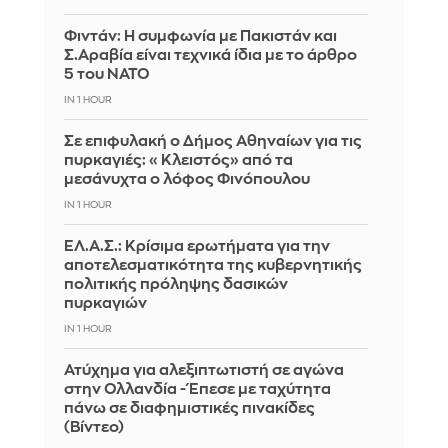
Φιντάν: Η συμφωνία με Πακιστάν και
Σ.Αραβία είναι τεχνικά ίδια με το άρθρο
5 του ΝΑΤΟ
IN 1 HOUR
Σε επιφυλακή ο Δήμος Αθηναίων για τις
πυρκαγιές: «Κλειστός» από τα
μεσάνυχτα ο λόφος Φινόπουλου
IN 1 HOUR
ΕΛ.Α.Σ.: Κρίσιμα ερωτήματα για την
αποτελεσματικότητα της κυβερνητικής
πολιτικής πρόληψης δασικών
πυρκαγιών
IN 1 HOUR
Ατύχημα για αλεξιπτωτιστή σε αγώνα
στην Ολλανδία - Έπεσε με ταχύτητα
πάνω σε διαφημιστικές πινακίδες
(Βίντεο)