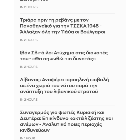
IN 2 HOURS
Τριάρα πριν τη ρεβάνς με τον
Παναθηναϊκό για την ΤΣΣΚΑ 1948 -
Άλλαξαν όλη την 11άδα οι Βούλγαροι
IN 2 HOURS
Ιβάν Σβιτάιλο: Ατύχημα στις διακοπές
του - «Θα σηκωθώ πιο δυνατός»
IN 2 HOURS
Λίβανος: Αναφέρει ισραηλινή εισβολή
σε ένα χωριό του νότου παρά την
ανάπτυξη του λιβανικού στρατού
IN 2 HOURS
Συναγερμός για φωτιές Κυριακή και
Δευτέρα: Επικίνδυνο κοκτέιλ ζέστης και
ανέμων - Αναλυτικά ποιες περιοχές
κινδυνεύουν
IN 1 HOUR