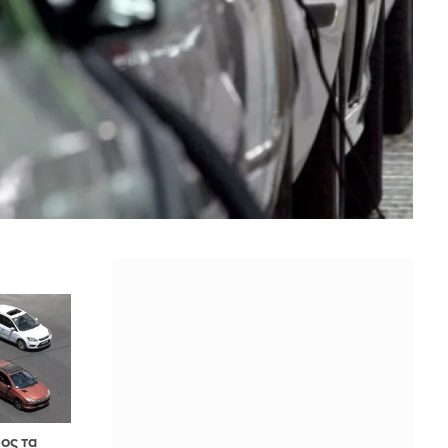
ος τα