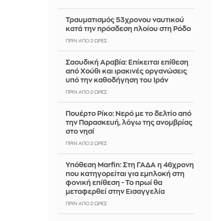
Τραυματισμός 53χρονου ναυτικού
κατά την πρόσδεση πλοίου στη Ρόδο
ΠΡΙΝ ΑΠΌ 2 ΏΡΕΣ
Σαουδική Αραβία: Επίκειται επίθεση
από Χούθι και ιρακινές οργανώσεις
υπό την καθοδήγηση του Ιράν
ΠΡΙΝ ΑΠΌ 2 ΏΡΕΣ
Πουέρτο Ρίκο: Νερό με το δελτίο από
την Παρασκευή, λόγω της ανομβρίας
στο νησί
ΠΡΙΝ ΑΠΌ 2 ΏΡΕΣ
Υπόθεση Marfin: Στη ΓΑΔΑ η 46χρονη
που κατηγορείται για εμπλοκή στη
φονική επίθεση - Το πρωί θα
μεταφερθεί στην Εισαγγελία
ΠΡΙΝ ΑΠΌ 2 ΏΡΕΣ