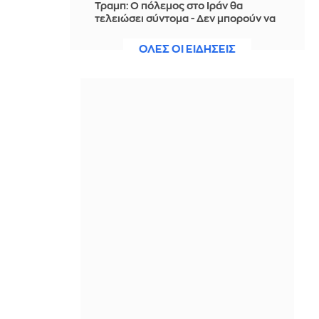
Τραμπ: Ο πόλεμος στο Ιράν θα
τελειώσει σύντομα - Δεν μπορούν να
συνεχίσουν για πολύ ακόμη
ΟΛΕΣ ΟΙ ΕΙΔΗΣΕΙΣ
ΠΡΙΝ ΑΠΌ 2 ΏΡΕΣ
Θαλάσσια ρύπανση στη Δραπετσώνα
– Συνελήφθη ο πλοίαρχος
δεξαμενόπλοιου
ΠΡΙΝ ΑΠΌ 2 ΏΡΕΣ
Διάσωση 30χρονης μετά από πτώση
από την υψηλή γέφυρα της Χαλκίδας
ΠΡΙΝ ΑΠΌ 2 ΏΡΕΣ
Οι τιμές της βενζίνης αυξήθηκαν
εξαιτίας του πολέμου του Τραμπ στο
Ιράν, και όχι λόγω της απληστίας των
πετρελαϊκών εταιρειών
ΠΡΙΝ ΑΠΌ 3 ΏΡΕΣ
Η SpaceX θα κατασκευάσει
σταθμούς παραγωγής ηλεκτρικής