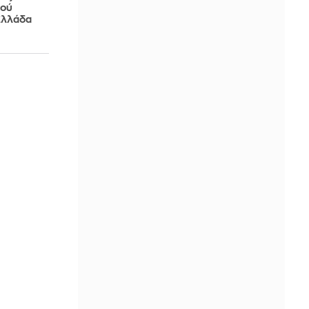
λού
Ελλάδα